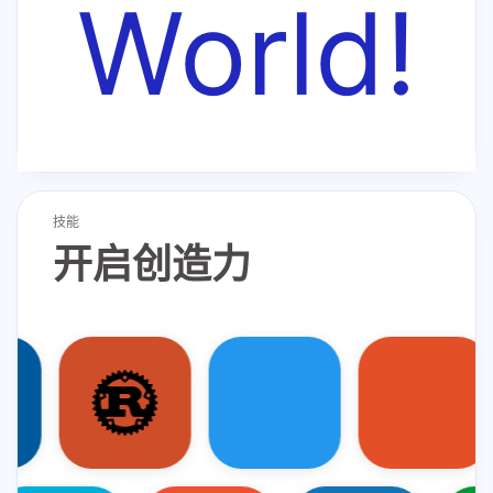
World!
技能
开启创造力
Linux
C
C++
Python
Rust
Golang
Docker
Git