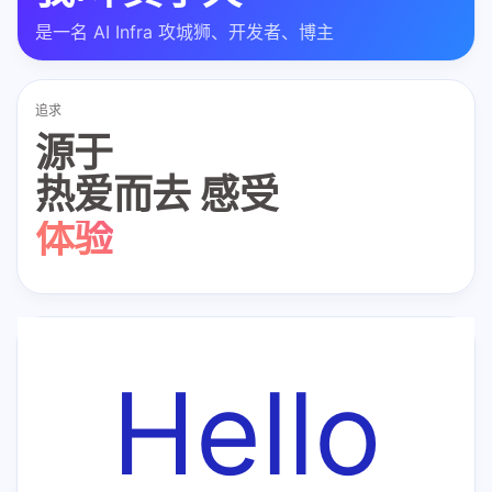
是一名 AI Infra 攻城狮、开发者、博主
追求
源于
热爱而去 感受
体验
学习
生活
程序
Hello