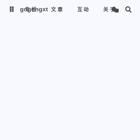
gogongxt
gogongxt
专栏
文章
互动
关于
图床
图床
tools
tools
git
git
聊天
聊天
icon
icon
awesome-font
awesome-font
gif
gif
emoji-font
emoji-font