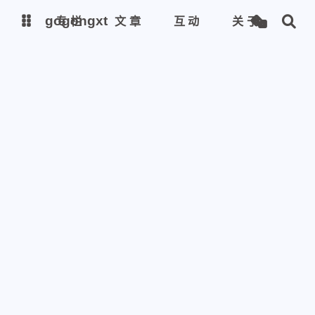
gogongxt
gogongxt
专栏
文章
互动
关于
图床
图床
tools
tools
git
git
聊天
聊天
icon
icon
awesome-font
awesome-font
gif
gif
emoji-font
emoji-font