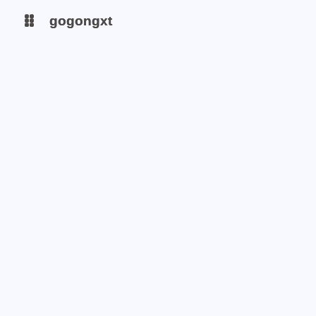
gogongxt
gogongxt
图床
图床
tools
tools
git
git
聊天
聊天
icon
icon
awesome-font
awesome-font
gif
gif
emoji-font
emoji-font