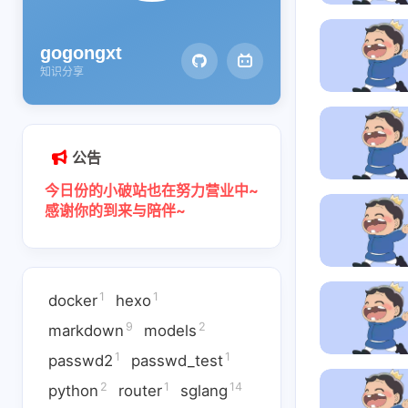
gogongxt
知识分享
公告
今日份的小破站也在努力营业中~
感谢你的到来与陪伴~
1
1
docker
hexo
互动
互动
9
2
markdown
models
最新评论
最新评论
1
1
passwd2
passwd_test
正在加载中...
正在加载中...
2
1
14
python
router
sglang