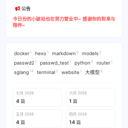
公告
今日份的小破站也在努力营业中~
感谢你的到来与
陪伴~
1
1
9
2
docker
hexo
markdown
models
1
1
2
1
passwd2
passwd_test
python
router
14
2
1
8
sglang
terminal
website
大模型
七月 2026
六月 2026
4
1
篇
篇
五月 2026
四月 2026
4
14
篇
篇