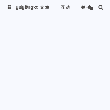
gogongxt
gogongxt
专栏
文章
互动
关于
图床
图床
tools
tools
git
git
聊天
聊天
icon
icon
awesome-font
awesome-font
gif
gif
emoji-font
emoji-font