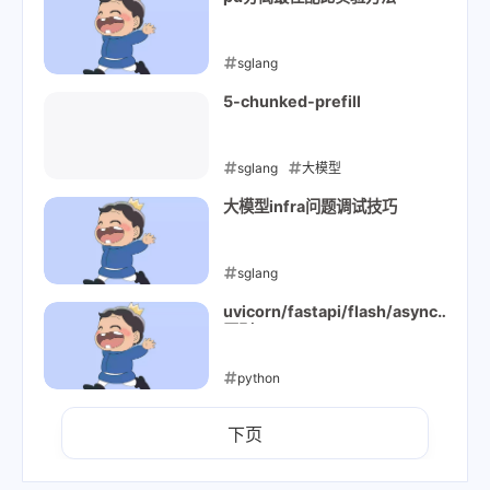
sglang
2025-12-29
5-chunked-prefill
sglang
大模型
2025-12-25
大模型infra问题调试技巧
sglang
2025-12-24
uvicorn/fastapi/flash/asyncio
区别
python
2025-12-22
下页