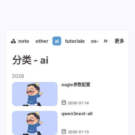
other
note
other
ai
tutorials
os-elephant
更多
env
分类 - ai
2026
eagle参数配置
2026-01-14
qwen3next-all
2026-01-13