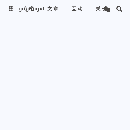
gogongxt
gogongxt
专栏
文章
互动
关于
图床
图床
tools
tools
git
git
聊天
聊天
icon
icon
awesome-font
awesome-font
gif
gif
emoji-font
emoji-font