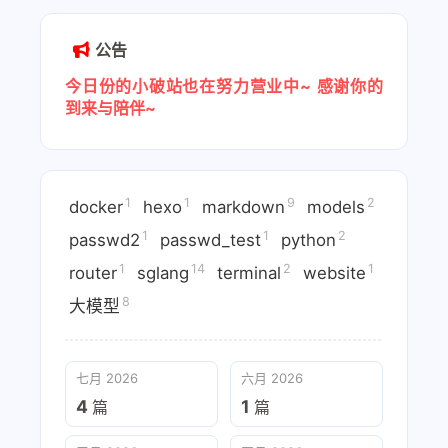
公告
今日份的小破站也在努力营业中~
感谢你的
到来与陪伴~
1
1
9
2
docker
hexo
markdown
models
1
1
2
passwd2
passwd_test
python
1
14
2
1
router
sglang
terminal
website
8
大模型
七月 2026
六月 2026
4
1
篇
篇