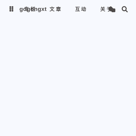
gogongxt
gogongxt
专栏
文章
互动
关于
图床
图床
tools
tools
git
git
聊天
聊天
icon
icon
awesome-font
awesome-font
gif
gif
emoji-font
emoji-font