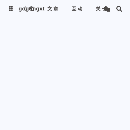
gogongxt
gogongxt
专栏
文章
互动
关于
图床
图床
tools
tools
git
git
聊天
聊天
icon
icon
awesome-font
awesome-font
gif
gif
emoji-font
emoji-font