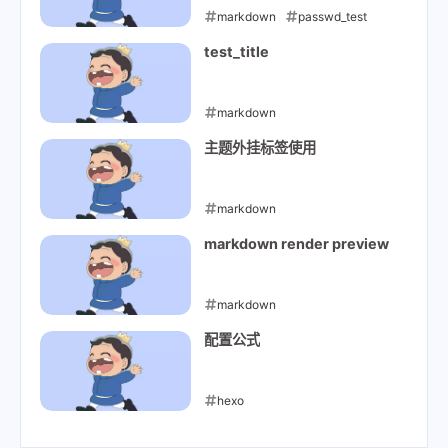
markdown
passwd_test
2023-01-25
test_title
markdown
2023-01-25
主题外挂标签使用
markdown
2023-01-23
markdown render preview
markdown
2023-01-22
配置公式
hexo
2023-01-20