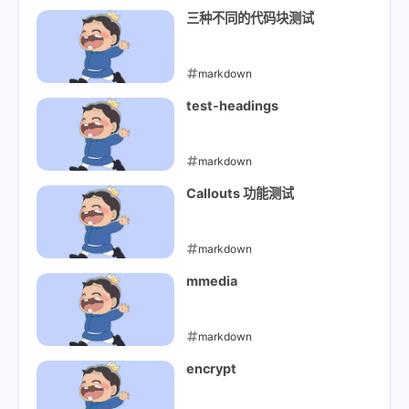
三种不同的代码块测试
markdown
2023-11-04
test-headings
markdown
2023-10-31
Callouts 功能测试
markdown
2023-01-31
mmedia
markdown
2023-01-29
encrypt