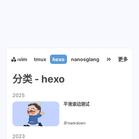
nas
nvim
tmux
hexo
nanosglang
sglang
更多
kitty
分类 - hexo
2025
平滑滚动测试
markdown
2025-10-31
2023