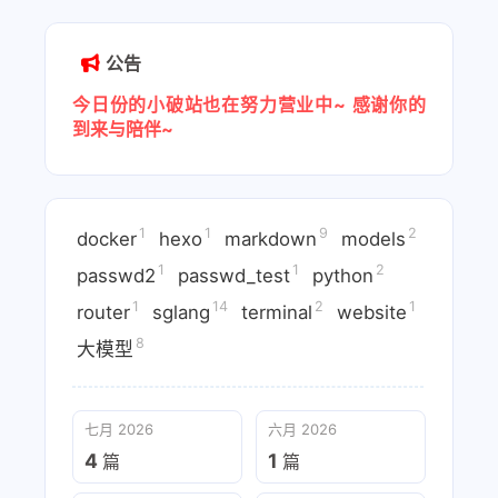
公告
今日份的小破站也在努力营业中~
感谢你的
到来与陪伴~
1
1
9
2
docker
hexo
markdown
models
1
1
2
passwd2
passwd_test
python
1
14
2
1
router
sglang
terminal
website
8
大模型
七月 2026
六月 2026
4
1
篇
篇