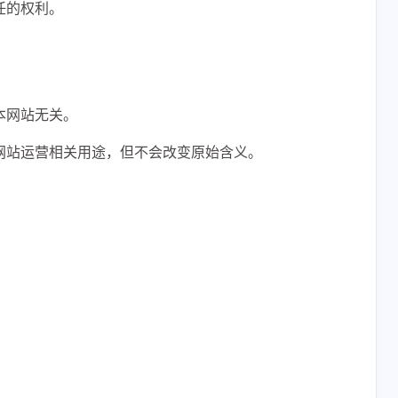
任的权利。
本网站无关。
网站运营相关用途，但不会改变原始含义。
2
2
1
1
1
1
dels
dels
passwd2
passwd2
passwd_test
passwd_test
。
2
2
1
1
8
8
inal
inal
website
website
大模型
大模型