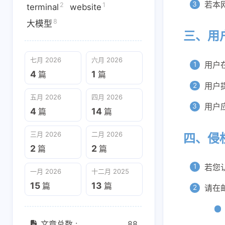
若本
2
1
terminal
website
8
大模型
三、用
互动
互动
七月 2026
六月 2026
用户
最新评论
最新评论
4
1
篇
篇
用户
正在加载中...
正在加载中...
五月 2026
四月 2026
用户
4
14
篇
篇
三月 2026
二月 2026
四、侵
2
2
篇
篇
若您
一月 2026
十二月 2025
15
13
篇
篇
请在
文章总数 :
88