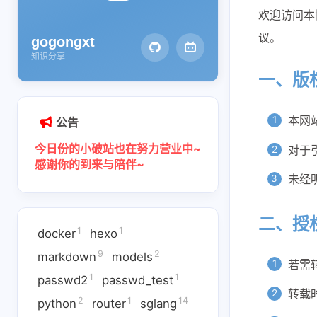
欢迎访问本
议。
gogongxt
知识分享
一、版
本网
公告
今日份的小破站也在努力营业中~
对于
感谢你的到来与陪伴~
未经
二、授
1
1
docker
hexo
9
2
markdown
models
若需
1
1
passwd2
passwd_test
转载
2
1
14
python
router
sglang