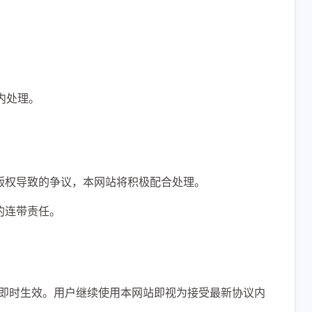
五月 2026
五月 2026
四月 2026
四月 2026
4
4
14
14
篇
篇
篇
篇
一月 2026
一月 2026
十二月 2025
十二月 2025
内处理。
15
15
13
13
篇
篇
篇
篇
版权导致的争议，本网站将积极配合处理。
的连带责任。
即时生效。用户继续使用本网站即视为接受最新协议内