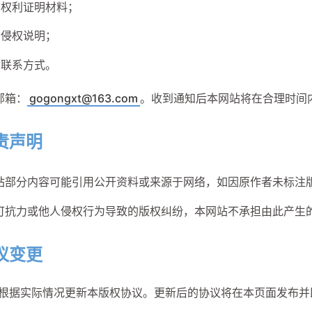
权利证明材料；
七月 2026
七月 2026
六月 2026
六月 2026
侵权说明；
4
4
1
1
篇
篇
篇
篇
联系方式。
三月 2026
三月 2026
二月 2026
二月 2026
邮箱：
gogongxt@163.com
。收到通知后本网站将在合理时间
2
2
2
2
篇
篇
篇
篇
责声明
站部分内容可能引用公开资料或来源于网络，如因原作者未标注
可抗力或他人侵权行为导致的版权纠纷，本网站不承担由此产生
议变更
根据实际情况更新本版权协议。更新后的协议将在本页面发布并