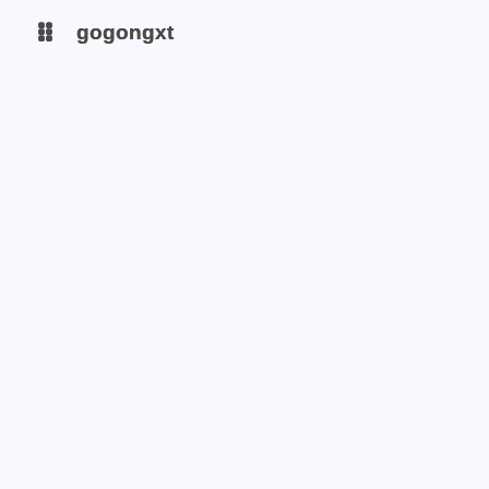
gogongxt
gogongxt
图床
图床
tools
tools
git
git
聊天
聊天
icon
icon
awesome-font
awesome-font
gif
gif
emoji-font
emoji-font