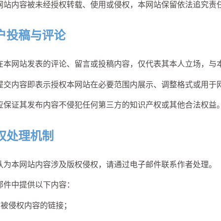
网站内容被未经授权转载、使用或侵权，本网站保留依法追究责
户投稿与评论
兴趣点
兴趣点
在本网站发表的评论、留言或投稿内容，仅代表其本人立场，与
寻找你感兴趣的领域
寻找你感兴趣的领域
提交内容即表示授权本网站在必要范围内展示、调整格式或用于
1
1
1
1
9
9
docker
docker
hexo
hexo
markdown
markdown
mo
mo
应保证其发布内容不侵犯任何第三方的知识产权或其他合法权益
2
2
1
1
14
14
python
python
router
router
sglang
sglang
term
term
权处理机制
认为本网站内容涉及版权侵权，请通过电子邮件联系作者处理。
邮件中提供以下内容：
被侵权内容的链接；