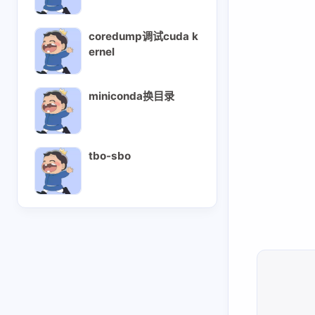
eagle参数配置
coredump调试cuda k
sglang中的mlp
ernel
qwen3next-all
Retract机制
miniconda换目录
scheduler调度
sglang-attention
sglang-overlap
tbo-sbo
sglang投机采样mtp
tbo-sbo
tool-call-parser
speculative
投机采样
vllm-ascend