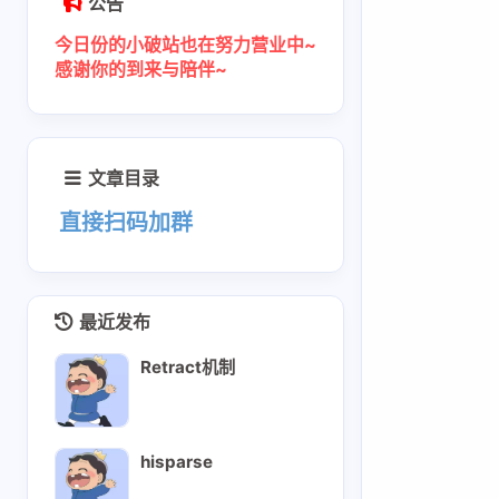
公告
2-qwen3-next支持piecewisegraph
今日份的小破站也在努力营业中~
quantize
感谢你的到来与陪伴~
量化-01-综述
量化-02-OBQ
量化-03-GPTQ
文章目录
量化-04-SmoothQuant
直接扫码加群
awq
sglang
router
最近发布
router智能调度和负载优化
Retract机制
互动
sglang在pd分离下的router请求
最新评论
从源码编译安装sgl-kernel
调试精度dump-tensor
hisparse
正在加载中...
deepseek_v32部署