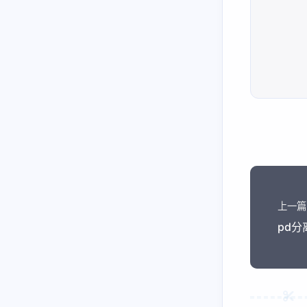
vllm-ascend
准确测试cuda代码执行性能
Function Call和MCP
hisparse
pd分离最佳配比实验方法
sglang处理function_call
cs336
cs336-01-bpe编码
cs336-02-train
cs336-03-性能分析
上一篇
pd
python
大模型infra问题调试技巧
使用nsys和torch profiler进行性能分析
通信操作