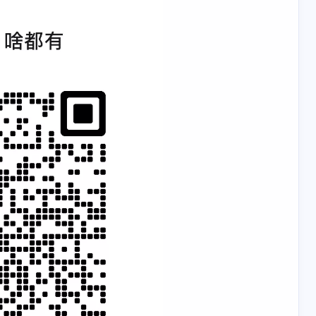
2
1
1
dels
passwd2
passwd_test