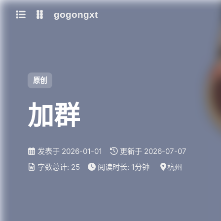
gogongxt
图床
tools
网站
git
聊天
b站视频封面图
原创
note
icon
awesome-font
加群
ai
gif
emoji-font
大模型
发表于
2026-01-01
更新于
2026-07-07
models
字数总计:
25
阅读时长:
1分钟
杭州
qwen3
mamba-radix-cache-extra-buffer
mamba-radix-cache-no-buffer
mamba-radix-cache-overview