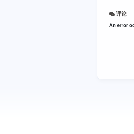
uvicorn/fastapi/flash/asyncio区别
显卡性能对比
评论
coredump调试cuda kernel
n卡驱动关系
env
git
git
git-commit-merge-guide
git-fixup-autosquash-tutorial
linux
linux
sudo环境变量
nas