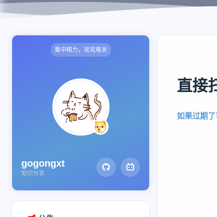
qwen3-next结构和推理代码
qwen3-next线性注意力公式推导
nanosglang
集中精力，攻克难关
1-从进程和端口开始看架构
2-流式响应架构
直接
3-router调度请求进行推理
4-sglang中的内存池
如果过期了
5-chunked-prefill
6-AWQ量化模型推理
7-AWQ算子
gogongxt
8-多模态模型加载和适配
知识分享
piecewisegraph
1-piecewise实现原理