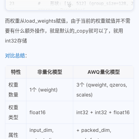
23
        #    形状: [16, 512] (group_size=128, 204
24
        qzeros = Parameter(
25
            torch.empty(input_size // 
self
.quant
而权重从load_weights赋值，由于当前的权重赋值并不需
26
                       output_size // pack_facto
27
                       device
=
"cuda"
, 
dtype
=torc
要有什么额外操作，就是默认的_copy就可以了，就用
28
            requires_grad
=
False
,
int32存储
29
        )
30
        set_weight_attrs(qzeros, {
对比总结
：
31
            "input_dim"
: 
0
,
32
            "output_dim"
: 
1
,
33
            "packed_dim"
: 
1
,
特性
非量化模型
AWQ量化模型
34
            "pack_factor"
: 
8
,
35
        })
权重
3个 (qweight, qzeros,
36
1个 (weight)
数量
scales)
37
        # 3. 创建scales: [input_size // group_siz
38
        #    形状: [16, 4096]
权重
39
        scales = Parameter(
float16
int32 + int32 + float16
40
            torch.empty(input_size // 
self
.quant
类型
41
                       output_size,
42
                       device
=
"cuda"
, 
dtype
=para
input_dim,
+ packed_dim,
43
            requires_grad
=
False
,
属性