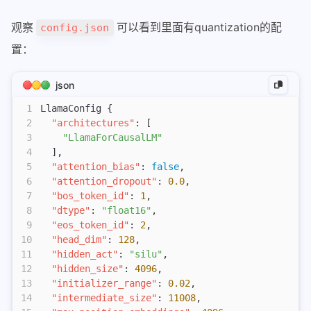
eagle参数配置
观察
可以看到里面有quantization的配
config.json
sglang中的mlp
置：
qwen3next-all
Retract机制
json
scheduler调度
1
LlamaConfig {
2
  "architectures"
: [
sglang-attention
3
    "LlamaForCausalLM"
sglang-overlap
4
  ],
5
  "attention_bias"
: 
false
,
sglang投机采样mtp
6
  "attention_dropout"
: 
0.0
,
tbo-sbo
7
  "bos_token_id"
: 
1
,
8
  "dtype"
: 
"float16"
,
tool-call-parser
9
  "eos_token_id"
: 
2
,
speculative
10
  "head_dim"
: 
128
,
11
  "hidden_act"
: 
"silu"
,
投机采样
12
  "hidden_size"
: 
4096
,
13
  "initializer_range"
: 
0.02
,
vllm-ascend
14
  "intermediate_size"
: 
11008
,