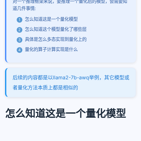
对一个推理框架来说，要推理一个量化后的模型，会需要知
2-qwen3-next支持piecewisegraph
道几件事情:
quantize
怎么知道这是一个量化模型
量化-01-综述
怎么知道这个模型量化了哪些层
量化-02-OBQ
具体是怎么多态实现到量化上的
量化-03-GPTQ
量化的算子计算实现是什么
量化-04-SmoothQuant
awq
sglang
后续的内容都是以llama2-7b-awq举例，其它模型或
者量化方法本质上都是相似的
router
router智能调度和负载优化
sglang在pd分离下的router请求
怎么知道这是一个量化模型
从源码编译安装sgl-kernel
调试精度dump-tensor
deepseek_v32部署