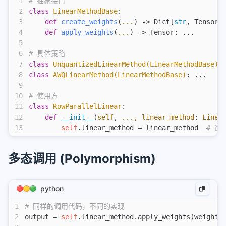
1
# 抽象接口
2
class
 LinearMethodBase
:
3
    def
 create_weights
(
...
) -> Dict[
str
, Tensor]
4
    def
 apply_weights
(
...
) -> Tensor: ...
5
6
# 具体策略
7
class
 UnquantizedLinearMethod(LinearMethodBase)
:
8
class
 AWQLinearMethod(LinearMethodBase)
: ...
9
10
# 使用方
11
class
 RowParallelLinear
:
12
    def
 __init__
(
self
,
 ..., linear_method
:
 Linea
13
        self
.linear_method = linear_method  
# 
多态调用 (Polymorphism)
python
1
# 同样的调用代码，不同的实现
2
output = 
self
.linear_method.apply_weights(weights