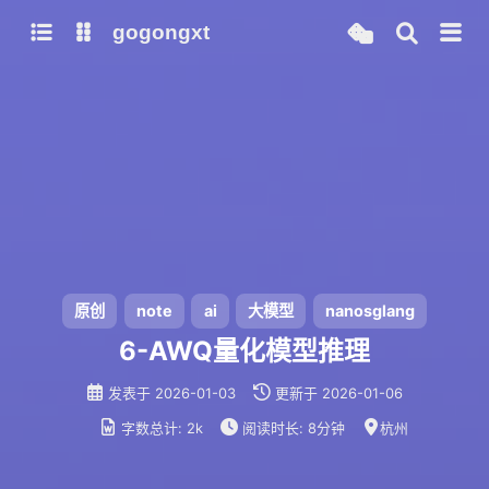
gogongxt
图床
tools
网站
git
聊天
b站视频封面图
note
icon
awesome-font
ai
gif
emoji-font
大模型
原创
note
ai
大模型
nanosglang
models
6-AWQ量化模型推理
qwen3
发表于
2026-01-03
更新于
2026-01-06
mamba-radix-cache-extra-buffer
字数总计:
2k
阅读时长:
8分钟
杭州
mamba-radix-cache-no-buffer
mamba-radix-cache-overview