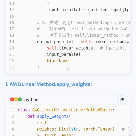
13
            )
14
            input_parallel = splitted_input[tp_r
15
16
        # 2. 关键：调用linear_method.apply_weights
17
        #    对于AWQ：self.linear_method = AWQLin
18
        #    对于非量化：self.linear_method = Unqua
19
        output_parallel = 
self
.linear_method.app
20
            self
.linear_weights,  
# {qweight, qz
21
            input_parallel,
22
            bias
=
None
23
        )
24
25
        # 3. All-Reduce（TP场景）
1. AWQLinearMethod.apply_weights:
26
        if
 self
.reduce_results 
and
 self
.tp_size 
27
            output_ = tensor_model_parallel_all_
28
        else
:
python
29
            output_ = output_parallel
1
class
 AWQLinearMethod(LinearMethodBase)
:
30
2
    def
 apply_weights
(
31
        return
 output_, output_bias
3
        self
,
4
        weights
:
 Dict[
str
, torch.Tensor]
,
  # {qw
5
        x
:
 torch.Tensor
,
                   # [M,