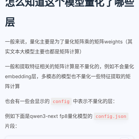
怎么知道这个模型量化了哪些
fnos
nvim
层
keymaps
plugins
一般来说，量化主要是为了量化矩阵乘的矩阵weights（其
terminal
实文本大模型主要也都是矩阵计算）
alacritty
一般和提取特征相关的矩阵计算是不量化的，例如不会量化
alacritty windows配置使用
embedding层，多模态的模型也不量化一些特征提取的矩
kitty
阵计算
kitty
也会有一些会显示的
中表示不量化的层：
config
tmux
例如下面是qwen3-next fp8量化模型的
config.json
tmux
片段：
apple
math