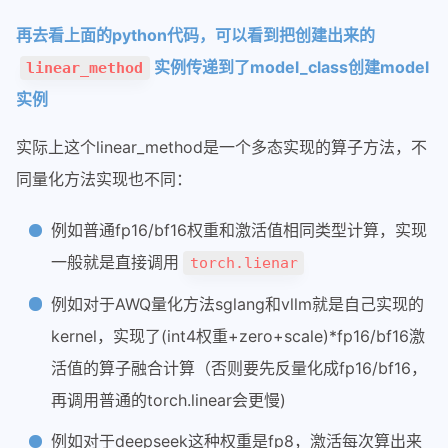
主题外挂标签使用
再去看上面的python代码，可以看到把创建出来的
配置公式
实例传递到了model_class创建model
linear_method
部署easyimage图床
实例
网站部署端口
实际上这个linear_method是一个多态实现的算子方法，不
同量化方法实现也不同：
例如普通fp16/bf16权重和激活值相同类型计算，实现
一般就是直接调用
torch.lienar
例如对于AWQ量化方法sglang和vllm就是自己实现的
kernel，实现了(int4权重+zero+scale)*fp16/bf16激
活值的算子融合计算（否则要先反量化成fp16/bf16，
再调用普通的torch.linear会更慢)
例如对于deepseek这种权重是fp8，激活每次算出来