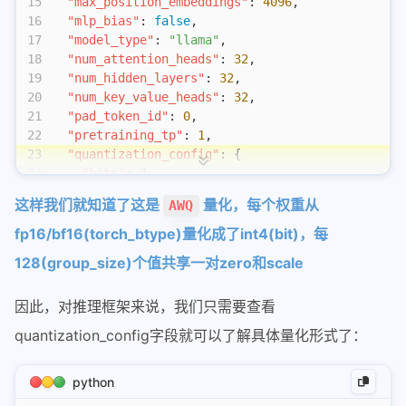
vllm-ascend
15
  "max_position_embeddings"
: 
4096
,
16
  "mlp_bias"
: 
false
,
准确测试cuda代码执行性能
17
  "model_type"
: 
"llama"
,
Function Call和MCP
18
  "num_attention_heads"
: 
32
,
19
  "num_hidden_layers"
: 
32
,
hisparse
20
  "num_key_value_heads"
: 
32
,
pd分离最佳配比实验方法
21
  "pad_token_id"
: 
0
,
22
  "pretraining_tp"
: 
1
,
sglang处理function_call
23
  "quantization_config"
: {
24
    "bits"
: 
4
,
cs336
25
    "group_size"
: 
128
,
这样我们就知道了这是
量化，每个权重从
AWQ
cs336-01-bpe编码
26
    "quant_method"
: 
"awq"
,
27
    "version"
: 
"gemm"
,
fp16/bf16(torch_btype)量化成了int4(bit)，每
cs336-02-train
28
    "zero_point"
: 
true
128(group_size)个值共享一对zero和scale
cs336-03-性能分析
29
  },
30
  "rms_norm_eps"
: 
1e-05
,
python
因此，对推理框架来说，我们只需要查看
31
  "rope_scaling"
: 
null
,
32
  "rope_theta"
: 
10000.0
,
大模型infra问题调试技巧
quantization_config字段就可以了解具体量化形式了：
33
  "tie_word_embeddings"
: 
false
,
使用nsys和torch profiler进行性能分析
34
  "use_cache"
: 
true
,
python
35
  "vocab_size"
: 
32000
通信操作
36
}