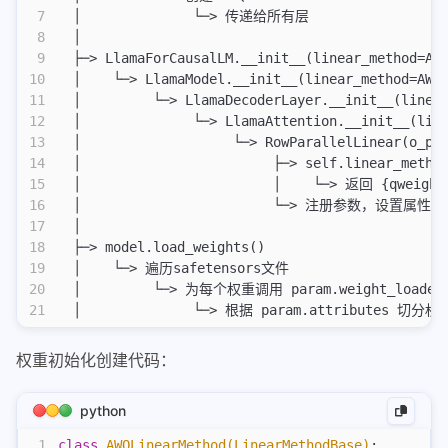
7
  │              └─> 传递给所有层
8
  │
9
  ├─> LlamaForCausalLM.__init__(linear_method=AW
10
  │    └─> LlamaModel.__init__(linear_method=AWQ
11
  │         └─> LlamaDecoderLayer.__init__(linea
12
  │              └─> LlamaAttention.__init__(lin
13
  │                   └─> RowParallelLinear(o_pr
14
  │                        ├─> self.linear_metho
15
  │                        │    └─> 返回 {qweigh
16
  │                        └─> 注册参数，设置属性
17
  │
18
  ├─> model.load_weights()
19
  │    └─> 遍历safetensors文件
20
  │         └─> 为每个权重调用 param.weight_loader
21
  │              └─> 根据 param.attributes 切分权
权重初始化创建代码：
python
1
class
 AWQLinearMethod(LinearMethodBase)
: