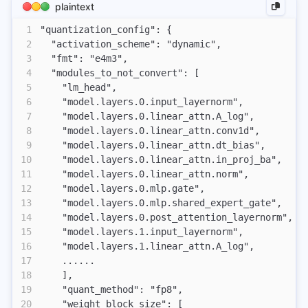
plaintext
拉格朗日乘数法
1
"quantization_config": {
2
  "activation_scheme": "dynamic",
os-elephant
3
  "fmt": "e4m3",
操作系统真相还原01
4
  "modules_to_not_convert": [
5
    "lm_head",
操作系统真相还原02
6
    "model.layers.0.input_layernorm",
7
    "model.layers.0.linear_attn.A_log",
other
8
    "model.layers.0.linear_attn.conv1d",
300行代码写一个协程库
9
    "model.layers.0.linear_attn.dt_bias",
10
    "model.layers.0.linear_attn.in_proj_ba",
端口扫描
11
    "model.layers.0.linear_attn.norm",
思科vpn连接分流
12
    "model.layers.0.mlp.gate",
13
    "model.layers.0.mlp.shared_expert_gate",
下载docker镜像
14
    "model.layers.0.post_attention_layernorm",
excel
15
    "model.layers.1.input_layernorm",
16
    "model.layers.1.linear_attn.A_log",
jq使用
17
    ......
miniconda换目录
18
    ],
19
    "quant_method": "fp8",
other
20
    "weight_block_size": [