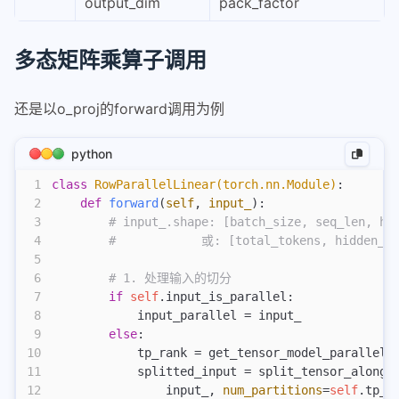
output_dim
pack_factor
44
        )
45
        set_weight_attrs(scales, {
46
            "input_dim"
: 
0
,
多态矩阵乘算子调用
47
            "output_dim"
: 
1
,
48
        })
49
还是以o_proj的forward调用为例
50
        return
 {
"qweight"
: qweight, 
"qzeros"
: qz
python
1
class
 RowParallelLinear(torch.nn.Module)
:
2
    def
 forward
(
self
,
 input_
):
3
        # input_.shape: [batch_size, seq_len, hi
4
        #            或: [total_tokens, hidden_si
5
6
        # 1. 处理输入的切分
7
        if
 self
.input_is_parallel:
8
            input_parallel = input_
9
        else
:
10
            tp_rank = get_tensor_model_parallel_
11
            splitted_input = split_tensor_along_
12
                input_, 
num_partitions
=
self
.tp_s