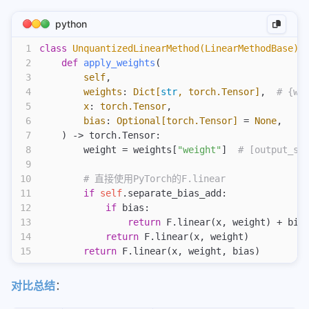
27
        if
 bias 
is
 not
 None
:
28
            out = out + bias
python
29
1
class
 UnquantizedLinearMethod(LinearMethodBase)
:
30
        return
 out.reshape(out_shape)  
# [M, N]
2
    def
 apply_weights
(
3
        self
,
4
        weights
:
 Dict[
str
, torch.Tensor]
,
  # {we
5
        x
:
 torch.Tensor
,
6
        bias
:
 Optional[torch.Tensor] 
=
 None
,
7
    ) -> torch.Tensor:
8
        weight = weights[
"weight"
]  
# [output_si
9
10
        # 直接使用PyTorch的F.linear
11
        if
 self
.separate_bias_add:
12
            if
 bias:
13
                return
 F.linear(x, weight) + bia
14
            return
 F.linear(x, weight)
15
        return
 F.linear(x, weight, bias)
对比总结
：