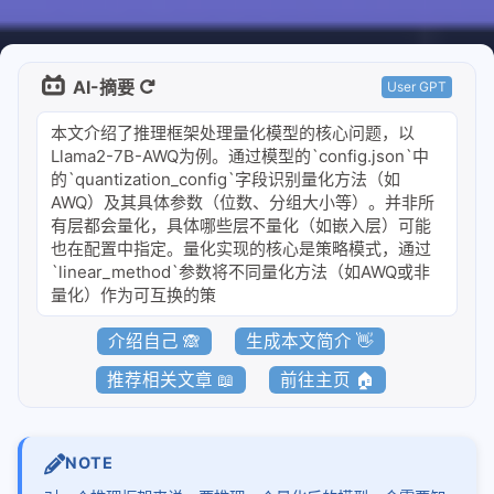
qwen3-next结构和推理代码
qwen3-next线性注意力公式推导
AI-摘要
User GPT
nanosglang
本文介绍了推理框架处理量化模型的核心问题，以
1-从进程和端口开始看架构
Llama2-7B-AWQ为例。通过模型的`config.json`中
的`quantization_config`字段识别量化方法（如
2-流式响应架构
AWQ）及其具体参数（位数、分组大小等）。并非所
3-router调度请求进行推理
有层都会量化，具体哪些层不量化（如嵌入层）可能
也在配置中指定。量化实现的核心是策略模式，通过
4-sglang中的内存池
`linear_method`参数将不同量化方法（如AWQ或非
5-chunked-prefill
量化）作为可互换的策
6-AWQ量化模型推理
介绍自己 🙈
生成本文简介 👋
7-AWQ算子
推荐相关文章 📖
前往主页 🏠
8-多模态模型加载和适配
piecewisegraph
NOTE
1-piecewise实现原理