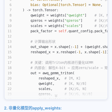
6
        bias
:
 Optional[torch.Tensor] 
=
 None
,
7
    ) -> torch.Tensor:
8
        qweight = weights[
"qweight"
]    
# [K, N/
9
        qzeros = weights[
"qzeros"
]      
# [K//G,
10
        scales = weights[
"scales"
]      
# [K//G,
11
        pack_factor = 
self
.quant_config.pack_fac
12
13
        # 计算输出形状
14
        out_shape = x.shape[:-
1
] + (qweight.shap
15
        reshaped_x = x.reshape(-
1
, x.shape[-
1
]) 
16
17
        # 关键：调用Triton内核进行量化GEMM
18
        # 内部会：解包4-bit → 应用zero/scale → 矩
19
        out = awq_gemm_triton(
20
            reshaped_x,  
# [M, K]
21
            qweight,     
# [K, N//8]
22
            scales,      
# [K//G, N]
23
            qzeros,      
# [K//G, N//8]
24
            pack_factor  
# 8
25
        )
2. 非量化模型的apply_weights:
26