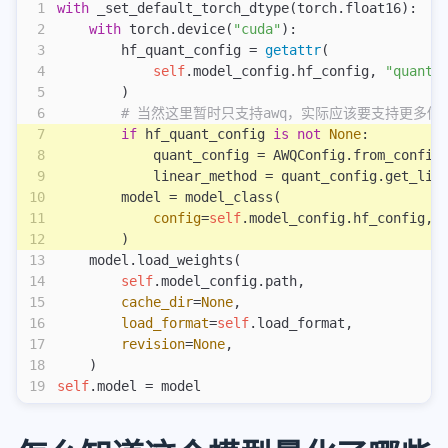
1
with
 _set_default_torch_dtype(torch.float16):
uvicorn/fastapi/flash/asyncio区别
2
    with
 torch.device(
"cuda"
):
显卡性能对比
3
        hf_quant_config = 
getattr
(
4
            self
.model_config.hf_config, 
"quanti
coredump调试cuda kernel
5
        )
n卡驱动关系
6
        # 当然这里暂时只支持awq，实际应该要支持更多做
7
        if
 hf_quant_config 
is
 not
 None
:
env
8
            quant_config = AWQConfig.from_config
9
            linear_method = quant_config.get_lin
git
10
        model = model_class(
11
            config
=
self
.model_config.hf_config, 
git
12
        )
git-commit-merge-guide
13
    model.load_weights(
git-fixup-autosquash-tutorial
14
        self
.model_config.path,
15
        cache_dir
=
None
,
linux
16
        load_format
=
self
.load_format,
17
        revision
=
None
,
linux
18
    )
sudo环境变量
19
self
.model = model
nas