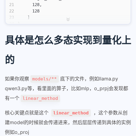
21
      128,
加群
22
      128
23
    ]
tutorials
24
}
website
具体是怎么多态实现到量化上
hexo
markdown_demo
的
Callouts 功能测试
三种不同的代码块测试
如果你观察
底下的文件，例如llama.py
models/**
encrypt
qwen3.py等，看里面的算子，比如mlp，o_prpj会发现都
test-headings
有一个
linear_method
markdown render preview
核心关键点就是这个
，这个参数从创
linear_method
mmedia
建model的时候就会传递进来，然后层层传递到具体的实例
test_title
例如o_proj
平滑滚动测试