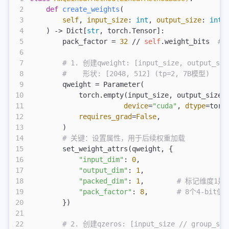
2
    def
 create_weights
(
3
        self
,
 input_size
:
 int
,
 output_size
:
 int
,
4
    ) -> Dict[
str
, torch.Tensor]:
5
        pack_factor = 
32
 // 
self
.weight_bits  
# 
6
7
        # 1. 创建qweight: [input_size, output_siz
8
        #    形状: [2048, 512] (tp=2, 7B模型)
9
        qweight = Parameter(
10
            torch.empty(input_size, output_size 
11
                       device
=
"cuda"
, 
dtype
=torc
12
            requires_grad
=
False
,
13
        )
14
        # 关键：设置属性，用于后续权重加载
15
        set_weight_attrs(qweight, {
16
            "input_dim"
: 
0
,
17
            "output_dim"
: 
1
,
18
            "packed_dim"
: 
1
,        
# 标记维度1是
19
            "pack_factor"
: 
8
,       
# 8个4-bit值
20
        })
21
22
        # 2. 创建qzeros: [input_size // group_siz