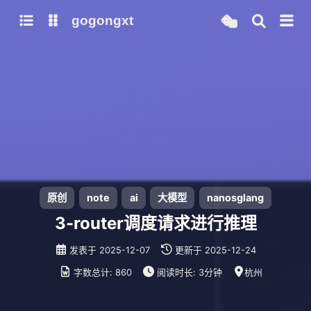
gogongxt
图床
tools
网站
git
聊天
b站视频封面图
note
icon
awesome-font
ai
gif
emoji-font
大模型
原创
note
ai
大模型
nanosglang
models
3-router调度请求进行推理
qwen3
发表于
2025-12-07
更新于
2025-12-24
mamba-radix-cache-extra-buffer
字数总计:
860
阅读时长:
3分钟
杭州
mamba-radix-cache-no-buffer
mamba-radix-cache-overview