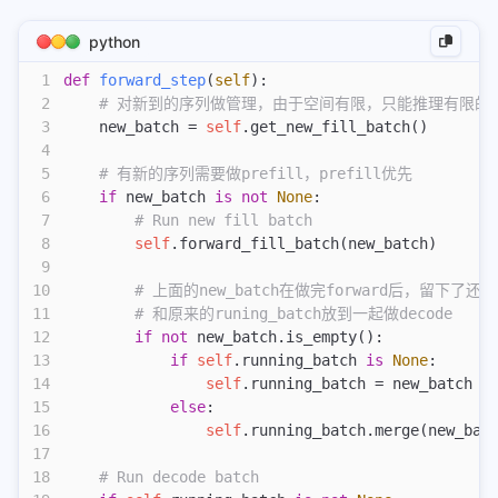
vllm-ascend
准确测试cuda代码执行性能
python
Function Call和MCP
1
def
 forward_step
(
self
):
2
    # 对新到的序列做管理，由于空间有限，只能推理有限的
hisparse
3
    new_batch = 
self
.get_new_fill_batch()
pd分离最佳配比实验方法
4
5
    # 有新的序列需要做prefill，prefill优先
sglang处理function_call
6
    if
 new_batch 
is
 not
 None
:
cs336
7
        # Run new fill batch
8
        self
.forward_fill_batch(new_batch)
cs336-01-bpe编码
9
10
        # 上面的new_batch在做完forward后，留下了
cs336-02-train
11
        # 和原来的runing_batch放到一起做decode
cs336-03-性能分析
12
        if
 not
 new_batch.is_empty():
13
            if
 self
.running_batch 
is
 None
:
python
14
                self
.running_batch = new_batch
15
            else
大模型infra问题调试技巧
:
16
                self
.running_batch.merge(new_bat
使用nsys和torch profiler进行性能分析
17
通信操作
18
    # Run decode batch