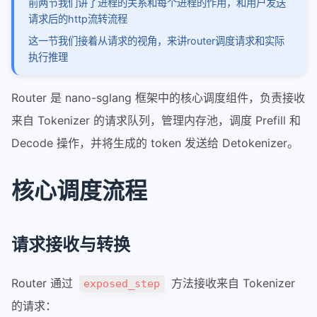
前两节我们讲了进程的关系和每个进程的作用，和用户发送
2-qwen3-next支持piecewisegraph
请求后的http流转流程
quantize
这一节我们接着从请求的视角，来讲router调度请求和实际
量化-01-综述
执行推理
量化-02-OBQ
Router 是 nano-sglang 框架中的核心调度组件，负责接收
量化-03-GPTQ
来自 Tokenizer 的请求队列，管理内存池，调度 Prefill 和
量化-04-SmoothQuant
Decode 操作，并将生成的 token 发送给 Detokenizer。
awq
sglang
核心调度流程
router
router智能调度和负载优化
请求接收与转换
sglang在pd分离下的router请求
从源码编译安装sgl-kernel
Router 通过
方法接收来自 Tokenizer
exposed_step
调试精度dump-tensor
的请求：
deepseek_v32部署