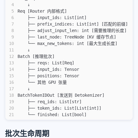
33
   │   │   └── 设置 positions 等参数
4
    ↓
34
   │   ├── model_runner.forward(batch, ForwardMo
拉格朗日乘数法
5
Req [Router 内部格式]
35
   │   │   └── 调用具体模型 (Qwen/Llama) 的 forwar
6
    ├── input_ids: List[int]
36
   │   ├── batch.sample(logits)
os-elephant
7
    ├── prefix_indices: List[int] [匹配的前缀]
37
   │   │   ├── top_k/top_p 采样
8
    ├── adjust_input_len: int [需要推理的长度]
38
   │   │   └── 获取 next_token_ids
操作系统真相还原01
9
    ├── last_node: TreeNode [KV 缓存节点]
39
   │   ├── 遍历请求检查完成条件
操作系统真相还原02
10
    └── max_new_tokens: int [最大生成长度]
40
   │   │   ├── req.output_ids = [next_token_ids[
11
    ↓
41
   │   │   └── req.check_finish()
other
12
Batch [推理批次]
42
   │   └── handle_finished_requests(batch)
13
    ├── reqs: List[Req]
300行代码写一个协程库
43
   │       └── 将完成的请求发送到 Detokenizer
14
    ├── input_ids: Tensor
44
   │
端口扫描
15
    ├── positions: Tensor
45
   └── forward_decode_batch(running_batch)  [De
16
    └── 其他 GPU 张量
思科vpn连接分流
46
       ├── batch.update_for_decode()
17
    ↓
47
       │   └── 准备 decode 张量
下载docker镜像
18
BatchTokenIDOut [发送到 Detokenizer]
48
       ├── model_runner.forward(batch, ForwardMo
19
    ├── req_ids: List[str]
excel
49
       │   └── 调用模型进行 decode
20
    ├── token_ids: List[List[int]]
50
       ├── batch.sample(logits)
jq使用
21
    └── finished: List[bool]
51
       │   └── 采样获取下一个 token
miniconda换目录
52
       ├── 处理输出
53
       │   ├── 构建 BatchTokenIDOut
批次生命周期
other
54
       │   └── out_pyobjs.append()