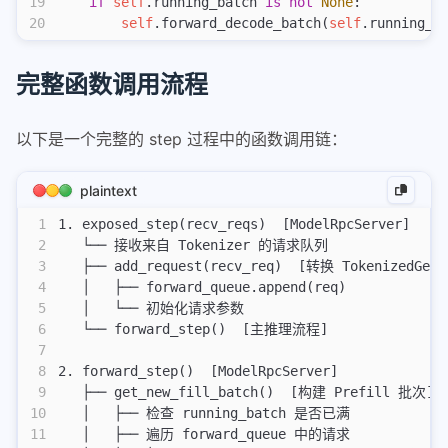
19
    if
 self
.running_batch 
is
 not
 None
:
uvicorn/fastapi/flash/asyncio区别
20
        self
.forward_decode_batch(
self
.running_b
显卡性能对比
coredump调试cuda kernel
完整函数调用流程
n卡驱动关系
以下是一个完整的 step 过程中的函数调用链：
env
git
plaintext
git
1
1. exposed_step(recv_reqs)  [ModelRpcServer]
2
   └── 接收来自 Tokenizer 的请求队列
git-commit-merge-guide
3
   ├── add_request(recv_req)  [转换 TokenizedGene
git-fixup-autosquash-tutorial
4
   │   ├── forward_queue.append(req)
5
   │   └── 初始化请求参数
linux
6
   └── forward_step()  [主推理流程]
7
linux
8
2. forward_step()  [ModelRpcServer]
sudo环境变量
9
   ├── get_new_fill_batch()  [构建 Prefill 批次]
10
   │   ├── 检查 running_batch 是否已满
nas
11
   │   ├── 遍历 forward_queue 中的请求