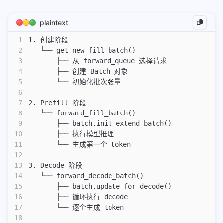
55
       └── 清理完成的请求
加群
56
           ├── tree_cache.dec_ref_counter()
plaintext
57
           ├── batch.filter_batch()
tutorials
58
           └── 更新 running_batch
1
1. 创建阶段
website
2
   └── get_new_fill_batch()
3
       ├── 从 forward_queue 选择请求
hexo
4
       ├── 创建 Batch 对象
5
       └── 初始化批次张量
markdown_demo
6
7
2. Prefill 阶段
Callouts 功能测试
8
   └── forward_fill_batch()
9
       ├── batch.init_extend_batch()
三种不同的代码块测试
10
       ├── 执行模型推理
encrypt
11
       └── 生成第一个 token
test-headings
12
13
3. Decode 阶段
markdown render preview
14
   └── forward_decode_batch()
mmedia
15
       ├── batch.update_for_decode()
16
       ├── 循环执行 decode
test_title
17
       └── 逐个生成 token
平滑滚动测试
18