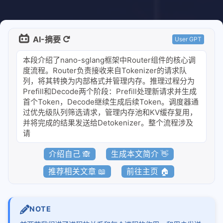
qwen3-next结构和推理代码
qwen3-next线性注意力公式推导
AI-摘要
User GPT
nanosglang
本段介绍了nano-sglang框架中Router组件的核心调
1-从进程和端口开始看架构
度流程。Router负责接收来自Tokenizer的请求队
列，将其转换为内部格式并管理内存。推理过程分为
2-流式响应架构
Prefill和Decode两个阶段：Prefill处理新请求并生成
3-router调度请求进行推理
首个Token，Decode继续生成后续Token。调度器通
过优先级队列筛选请求，管理内存池和KV缓存复用，
4-sglang中的内存池
并将完成的结果发送给Detokenizer。整个流程涉及
5-chunked-prefill
请
6-AWQ量化模型推理
介绍自己 🙈
生成本文简介 👋
7-AWQ算子
推荐相关文章 📖
前往主页 🏠
8-多模态模型加载和适配
piecewisegraph
NOTE
1-piecewise实现原理