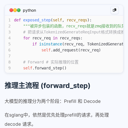
eagle参数配置
python
sglang中的mlp
1
def
 exposed_step
(
self
,
 recv_reqs
):
qwen3next-all
2
    """被异步包装的函数，recv_reqs就是zmq接收到的队
3
    # 把请求从TokenizedGenerateReqInput格式
Retract机制
4
    for
 recv_req 
in
 recv_reqs:
scheduler调度
5
        if
 isinstance
(recv_req, TokenizedGenerate
6
            self
.add_request(recv_req)
sglang-attention
7
sglang-overlap
8
    # Forward # 实际推理的位置
9
    self
.forward_step()
sglang投机采样mtp
tbo-sbo
推理主流程 (forward_step)
tool-call-parser
speculative
大模型的推理分为两个阶段：Prefill 和 Decode
投机采样
在sglang中，依然是优先处理prefill的请求，再处理
vllm-ascend
decode 请求。