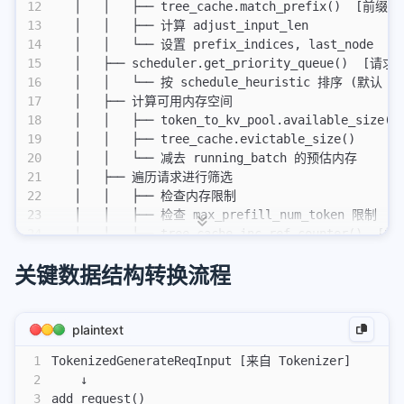
12
   │   │   ├── tree_cache.match_prefix()  [前缀
fnos
13
   │   │   ├── 计算 adjust_input_len
nvim
14
   │   │   └── 设置 prefix_indices, last_node
15
   │   ├── scheduler.get_priority_queue()  [请
keymaps
16
   │   │   └── 按 schedule_heuristic 排序 (默认 LP
17
   │   ├── 计算可用内存空间
plugins
18
   │   │   ├── token_to_kv_pool.available_size()
terminal
19
   │   │   ├── tree_cache.evictable_size()
20
   │   │   └── 减去 running_batch 的预估内存
alacritty
21
   │   ├── 遍历请求进行筛选
22
   │   │   ├── 检查内存限制
alacritty windows配置使用
23
   │   │   ├── 检查 max_prefill_num_token 限制
24
   │   │   ├── tree_cache.inc_ref_counter()  
kitty
25
   │   │   └── token_to_kv_pool.add_refs()
关键数据结构转换流程
26
   │   └── 创建 Batch 对象
kitty
27
   │       ├── Batch()
tmux
28
   │       └── 从 forward_queue 中移除已添加的请求
29
   │
plaintext
tmux
30
   ├── forward_fill_batch(new_batch)  [Prefill 
1
TokenizedGenerateReqInput [来自 Tokenizer]
31
   │   ├── batch.init_extend_batch()
apple
2
    ↓
32
   │   │   ├── 准备 GPU 张量
3
add_request()
math