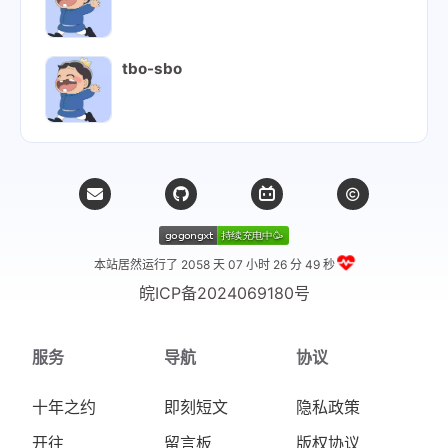
180
        K,
181
        group_size,
182
        BLOCK_SIZE_M
=block_size_m,
tbo-sbo
183
        BLOCK_SIZE_N
=block_size_n,
184
        BLOCK_SIZE_K
=block_size_k,
185
        SPLIT_K
=split_k_iters,
186
    )
187
188
    result = result.sum(
0
)
189
190
    return
 result
本站居然运行了 2058 天
07 小时 26 分 50 秒
皖ICP备2024069180号
服务
导航
协议
十年之约
即刻短文
隐私政策
开往
留言板
版权协议