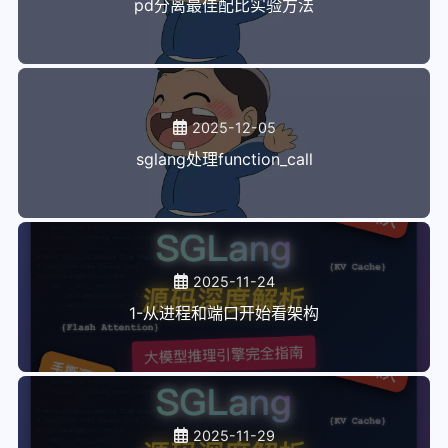
pd分离最佳配比实验方法
116
        zeros = (zeros >> shifts) & 
0x
F
加群
117
        b = (b - zeros) * scales
118
        b = b.to(c_ptr.type.element_ty)
tutorials
119
120
        # Accumulate results.
website
121
        accumulator = tl.dot(a, b, accumulator,
2025-12-05
122
hexo
sglang处理function_call
123
        offsets_k += BLOCK_SIZE_K * SPLIT_K
markdown_demo
124
        a_ptrs += BLOCK_SIZE_K * SPLIT_K
125
        b_ptrs += BLOCK_SIZE_K * SPLIT_K * (N /
Callouts 功能测试
126
127
    c = accumulator.to(c_ptr.type.element_ty)
三种不同的代码块测试
128
    offs_cm = pid_m * BLOCK_SIZE_M + tl.arange(
encrypt
2025-11-24
129
    offs_cn = pid_n * BLOCK_SIZE_N + tl.arange(
130
    c_ptrs = c_ptr + pid_z * N * M + N * offs_c
test-headings
1-从进程和端口开始看架构
131
    c_mask = (offs_cm[:, 
None
] < M) & (offs_cn[
markdown render preview
132
    tl.store(c_ptrs, c, 
mask
=c_mask)
133
mmedia
134
test_title
135
# input   - [M, K]
136
# qweight - [K, N // 8]
平滑滚动测试
2025-11-29