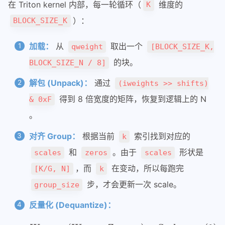
vllm-ascend
在 Triton kernel 内部，每一轮循环（
维度的
K
31
准确测试cuda代码执行性能
）：
BLOCK_SIZE_K
32
    # 
NOTE
: This doesn't work in TRITON_INTERPR
33
    # num_pid_n = (N + BLOCK_SIZE_N - 1) // BLO
Function Call和MCP
34
    num_pid_n = tl.cdiv(N, BLOCK_SIZE_N)
加载：
从
取出一个
qweight
[BLOCK_SIZE_K,
hisparse
35
的块。
BLOCK_SIZE_N / 8]
36
    pid_m = pid // num_pid_n
pd分离最佳配比实验方法
37
    pid_n = pid % num_pid_n
sglang处理function_call
解包 (Unpack)：
通过
(iweights >> shifts)
38
39
    accumulator_dtype = c_ptr.type.element_ty
cs336
得到 8 倍宽度的矩阵，恢复到逻辑上的 N
& 0xF
40
。
41
    # 
NOTE
: This doesn't work in TRITON_INTERPR
cs336-01-bpe编码
42
    # accumulator = tl.arange(0, BLOCK_SIZE_N)
cs336-02-train
对齐 Group：
根据当前
索引找到对应的
k
43
    # accumulator = tl.broadcast_to(accumulator
cs336-03-性能分析
44
    # (BLOCK_SIZE_M, BLOCK_SIZE_N))
和
。由于
形状是
scales
zeros
scales
45
    # accumulator = accumulator & 0x0
python
，而
在变动，所以每跑完
[K/G, N]
k
46
    # accumulator = accumulator.to(accumulator_
47
    accumulator = tl.zeros((BLOCK_SIZE_M, BLOCK
步，才会更新一次 scale。
大模型infra问题调试技巧
group_size
48
使用nsys和torch profiler进行性能分析
49
    # Create reverse AWQ order as tensor: [0, 4
反量化 (Dequantize)：
50
    # that will map given indices to the correc
通信操作
51
    reverse_awq_order_tensor = (