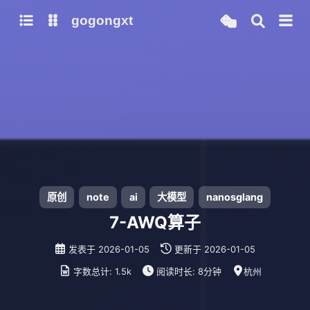
gogongxt
图床
tools
网站
git
聊天
b站视频封面图
note
icon
awesome-font
ai
gif
emoji-font
大模型
原创
note
ai
大模型
nanosglang
models
7-AWQ算子
qwen3
发表于
2026-01-05
更新于
2026-01-05
mamba-radix-cache-extra-buffer
字数总计:
1.5k
阅读时长:
8分钟
杭州
mamba-radix-cache-no-buffer
mamba-radix-cache-overview