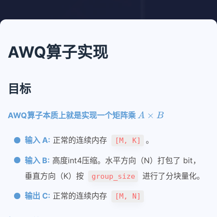
qwen3-next结构和推理代码
qwen3-next线性注意力公式推导
AWQ算子实现
nanosglang
1-从进程和端口开始看架构
2-流式响应架构
目标
3-router调度请求进行推理
4-sglang中的内存池
AWQ算子本质上就是实现一个矩阵乘
5-chunked-prefill
输入 A:
正常的连续内存
。
6-AWQ量化模型推理
[M, K]
7-AWQ算子
输入 B:
高度int4压缩。水平方向（N）打包了 bit，
8-多模态模型加载和适配
垂直方向（K）按
进行了分块量化。
group_size
piecewisegraph
输出 C:
正常的连续内存
[M, N]
1-piecewise实现原理