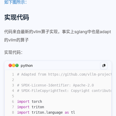
如下图所示：
2-qwen3-next支持piecewisegraph
quantize
实现代码
量化-01-综述
量化-02-OBQ
代码来自最新的vllm算子实现，事实上sglang中也是adapt
量化-03-GPTQ
的vllm的算子
量化-04-SmoothQuant
实现代码：
awq
sglang
python
router
1
# Adapted from https://github.com/vllm-project/
2
router智能调度和负载优化
3
# SPDX-License-Identifier: Apache-2.0
sglang在pd分离下的router请求
4
# SPDX-FileCopyrightText: Copyright contributor
5
从源码编译安装sgl-kernel
6
import
 torch
调试精度dump-tensor
7
import
 triton
8
import
 triton.language 
as
 tl
deepseek_v32部署