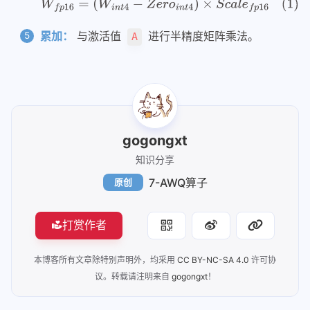
uvicorn/fastapi/flash/asyncio区别
52
        (tl.arange(
0
, 
2
) * 
4
)[
None
, :] + tl.ara
53
    ).reshape(
8
)
显卡性能对比
累加：
与激活值
进行半精度矩阵乘法。
A
54
coredump调试cuda kernel
55
    # Create the necessary shifts to use to unp
56
    shifts = reverse_awq_order_tensor * 
4
n卡驱动关系
57
    shifts = tl.broadcast_to(shifts[
None
, :], (
58
    shifts = tl.reshape(shifts, (BLOCK_SIZE_K, 
env
59
60
    # Offsets and masks.
git
gogongxt
61
    offsets_am = pid_m * BLOCK_SIZE_M + tl.aran
git
62
    masks_am = offsets_am < M
知识分享
63
git-commit-merge-guide
7-AWQ算子
原创
64
    offsets_bn = pid_n * (BLOCK_SIZE_N // 
8
) + 
git-fixup-autosquash-tutorial
65
    masks_bn = offsets_bn < N // 
8
66
linux
打赏作者
67
    offsets_zn = pid_n * (BLOCK_SIZE_N // 
8
) + 
68
    masks_zn = offsets_zn < N // 
8
linux
69
本博客所有文章除特别声明外，均采用
CC BY-NC-SA 4.0
许可协
sudo环境变量
70
    offsets_sn = pid_n * BLOCK_SIZE_N + tl.aran
议。转载请注明来自
gogongxt
！
71
    masks_sn = offsets_sn < N
nas
72