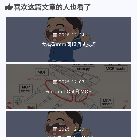
喜欢这篇文章的人也看了
95
        offsets_szk = (
拉格朗日乘数法
96
            BLOCK_SIZE_K * SPLIT_K * k + pid_z 
97
        ) // group_size + tl.arange(
0
, 
1
)
os-elephant
98
        offsets_z = (N // 
8
) * offsets_szk[:, 
N
99
        masks_zk = offsets_szk < K // group_siz
操作系统真相还原01
2025-12-24
100
        masks_z = masks_zk[:, 
None
] & masks_zn[
操作系统真相还原02
大模型infra问题调试技巧
101
        zeros_ptrs = zeros_ptr + offsets_z
102
        zeros = tl.load(zeros_ptrs, 
mask
=masks_
other
103
        zeros = tl.interleave(zeros, zeros)
300行代码写一个协程库
104
        zeros = tl.interleave(zeros, zeros)
105
        zeros = tl.interleave(zeros, zeros)
端口扫描
106
        zeros = tl.broadcast_to(zeros, (BLOCK_S
2025-12-03
思科vpn连接分流
107
108
        offsets_s = N * offsets_szk[:, 
None
] + 
Function Call和MCP
下载docker镜像
109
        masks_sk = offsets_szk < K // group_siz
excel
110
        masks_s = masks_sk[:, 
None
] & masks_sn[
111
        scales_ptrs = scales_ptr + offsets_s
jq使用
112
        scales = tl.load(scales_ptrs, 
mask
=mask
miniconda换目录
113
        scales = tl.broadcast_to(scales, (BLOCK
114
2025-12-29
other
115
        b = (b >> shifts) & 
0x
F