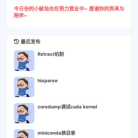
159
    assert
 split_k_iters <= 
32
今日份的小破站也在努力营业中~
感谢你的到来与
160
    assert
 group_size <= K
陪伴~
161
    assert
 group_size 
in
 AWQ_TRITON_SUPPORTED_G
162
163
    grid = 
lambda
 META
: (
164
        triton.cdiv(M, META[
"BLOCK_SIZE_M"
]) * 
最近发布
165
        split_k_iters,
166
    )
Retract机制
167
168
    result = torch.zeros((split_k_iters, M, N),
169
170
    # A = input, B = qweight, C = result
hisparse
171
    # A = M x K, B = K x N, C = M x N
172
    awq_gemm_kernel[grid](
173
        input
,
174
        qweight,
coredump调试cuda kernel
175
        result,
176
        qzeros,
177
        scales,
178
        M,
miniconda换目录
179
        N,