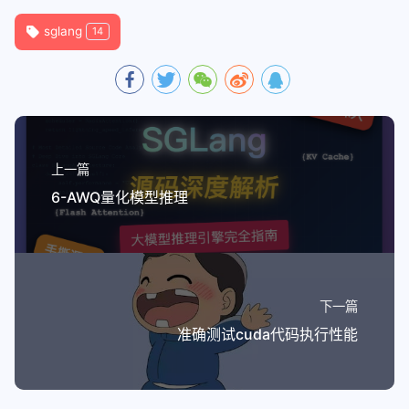
73
    offsets_k = pid_z * BLOCK_SIZE_K + tl.arang
fnos
74
    offsets_a = K * offsets_am[:, 
None
] + offse
sglang
14
nvim
75
    offsets_b = (N // 
8
) * offsets_k[:, 
None
] +
76
keymaps
77
    a_ptrs = a_ptr + offsets_a
78
    b_ptrs = b_ptr + offsets_b
plugins
79
terminal
80
    # 
NOTE
: Use this in TRITON_INTERPRET=1 mode
81
    # block_offset = BLOCK_SIZE_K * SPLIT_K
上一篇
alacritty
82
    # for k in range(0, (K + block_offset - 1) 
6-AWQ量化模型推理
83
    for
 k 
in
 range
(
0
, tl.cdiv(K, BLOCK_SIZE_K *
alacritty windows配置使用
84
        masks_k = offsets_k < K
85
        masks_a = masks_am[:, 
None
] & masks_k[
N
kitty
86
        a = tl.load(a_ptrs, 
mask
=masks_a, 
other
87
kitty
88
        masks_b = masks_k[:, 
None
] & masks_bn[
N
下一篇
tmux
89
        b = tl.load(b_ptrs, 
mask
=masks_b, 
other
90
        b = tl.interleave(b, b)
准确测试cuda代码执行性能
tmux
91
        b = tl.interleave(b, b)
92
        b = tl.interleave(b, b)
apple
93
math
94
        # Dequantize b.