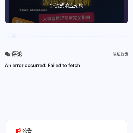
137
# qzeros  - [K // G, N // 8]
2-流式响应架构
主题外挂标签使用
138
# scales  - [K // G, N]
139
# split_k_iters - parallelism along K-dimension
配置公式
140
def
 awq_gemm_triton
(
部署easyimage图床
141
    input
:
 torch.Tensor
,
142
    qweight
:
 torch.Tensor
,
网站部署端口
143
    scales
:
 torch.Tensor
,
144
    qzeros
:
 torch.Tensor
,
145
    split_k_iters
:
 int
,
评论
隐私政策
146
    block_size_m
:
 int
 =
 32
,
147
    block_size_n
:
 int
 =
 32
,
148
    block_size_k
:
 int
 =
 32
,
149
) -> torch.Tensor:
150
    M, K = 
input
.shape
151
    N = qweight.shape[
1
] * 
8
152
    group_size = qweight.shape[
0
] // qzeros.sha
153
154
    assert
 N > 
0
 and
 K > 
0
 and
 M > 
0
155
    assert
 qweight.shape[
0
] == K 
and
 qweight.sh
156
    assert
 qzeros.shape[
0
] == K // group_size 
a
157
    assert
 scales.shape[
0
] == K // group_size 
a
公告
158
    assert
 split_k_iters & (split_k_iters - 
1
) 