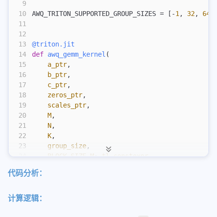
9
eagle参数配置
10
AWQ_TRITON_SUPPORTED_GROUP_SIZES = [-
1
, 
32
, 
64
,
11
sglang中的mlp
12
qwen3next-all
13
@triton.jit
14
def
 awq_gemm_kernel
(
Retract机制
15
    a_ptr
,
scheduler调度
16
    b_ptr
,
17
    c_ptr
,
sglang-attention
18
    zeros_ptr
,
sglang-overlap
19
    scales_ptr
,
20
    M
,
sglang投机采样mtp
21
    N
,
tbo-sbo
22
    K
,
23
    group_size
,
tool-call-parser
24
    BLOCK_SIZE_M
:
 tl.constexpr
,
speculative
25
    BLOCK_SIZE_N
:
 tl.constexpr
,
代码分析：
26
    BLOCK_SIZE_K
:
 tl.constexpr
,
投机采样
27
    SPLIT_K
:
 tl.constexpr
,
28
):
计算逻辑：
vllm-ascend
29
    pid = tl.program_id(
axis
=
0
)
30
    pid_z = tl.program_id(
1
)