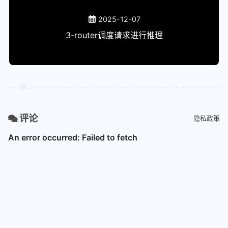
加群
2025-12-07
tutorials
3-router调度请求进行推理
website
hexo
markdown_demo
Callouts 功能测试
评论
隐私政策
三种不同的代码块测试
encrypt
test-headings
markdown render preview
mmedia
test_title
平滑滚动测试