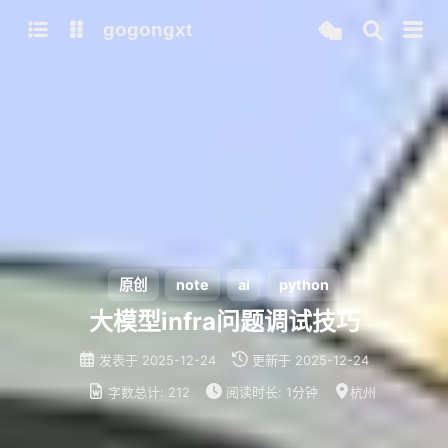
gogongxt
图床
tools
网站
git
聊天
b站视频封面图
note
icon
awesome-font
ai
gif
emoji-font
大模型
原创
note
ai
python
models
大模型infra问题调试技巧
qwen3
发表于
2025-12-24
更新于
2025-12-24
mamba-radix-cache-extra-buffer
字数总计:
212
阅读时长:
1分钟
杭州
mamba-radix-cache-no-buffer
mamba-radix-cache-overview