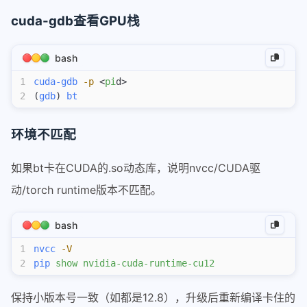
eagle参数配置
cuda-gdb查看GPU栈
sglang中的mlp
bash
qwen3next-all
Retract机制
1
cuda-gdb
 -p
 <
pi
d>
2
(
gdb
) 
bt
scheduler调度
sglang-attention
环境不匹配
sglang-overlap
sglang投机采样mtp
如果bt卡在CUDA的.so动态库，说明nvcc/CUDA驱
tbo-sbo
动/torch runtime版本不匹配。
tool-call-parser
bash
speculative
1
nvcc
 -V
投机采样
2
pip
 show
 nvidia-cuda-runtime-cu12
vllm-ascend
保持小版本号一致（如都是12.8），升级后重新编译卡住的