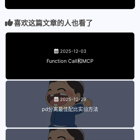
fnos
nvim
喜欢这篇文章的人也看了
keymaps
plugins
terminal
2025-12-03
alacritty
Function Call和MCP
alacritty windows配置使用
kitty
kitty
2025-12-29
tmux
pd分离最佳配比实验方法
tmux
apple
math