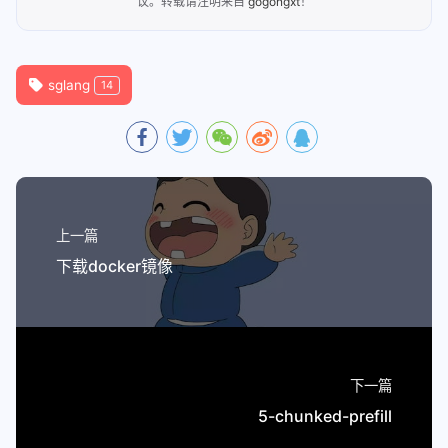
议。转载请注明来自
gogongxt
！
uvicorn/fastapi/flash/asyncio区别
显卡性能对比
coredump调试cuda kernel
sglang
14
n卡驱动关系
env
git
git
上一篇
git-commit-merge-guide
下载docker镜像
git-fixup-autosquash-tutorial
linux
linux
sudo环境变量
下一篇
5-chunked-prefill
nas