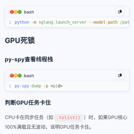
2-qwen3-next支持piecewisegraph
bash
quantize
1
python
 -m
 sglang.launch_server
 --model-path
 /path
量化-01-综述
量化-02-OBQ
GPU死锁
量化-03-GPTQ
量化-04-SmoothQuant
py-spy查看线程栈
awq
sglang
bash
router
1
py-spy
 dump
 -p
 <
pi
d>
router智能调度和负载优化
判断GPU任务卡住
sglang在pd分离下的router请求
从源码编译安装sgl-kernel
CPU卡在同步任务（如
）时，如果GPU核心
.tolist()
调试精度dump-tensor
100%满载且无波动，说明GPU任务卡住。
deepseek_v32部署