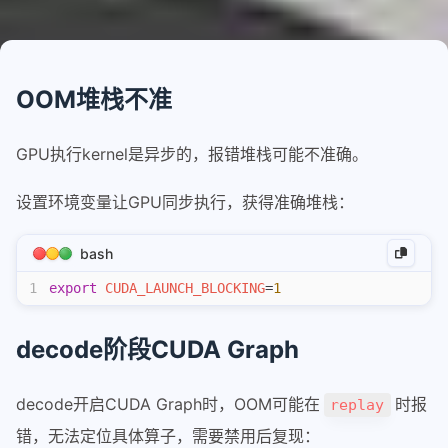
qwen3-next结构和推理代码
qwen3-next线性注意力公式推导
OOM堆栈不准
nanosglang
1-从进程和端口开始看架构
GPU执行kernel是异步的，报错堆栈可能不准确。
2-流式响应架构
3-router调度请求进行推理
设置环境变量让GPU同步执行，获得准确堆栈：
4-sglang中的内存池
bash
5-chunked-prefill
1
export
 CUDA_LAUNCH_BLOCKING
6-AWQ量化模型推理
=
1
7-AWQ算子
decode阶段CUDA Graph
8-多模态模型加载和适配
piecewisegraph
decode开启CUDA Graph时，OOM可能在
时报
replay
1-piecewise实现原理
错，无法定位具体算子，需要禁用后复现：