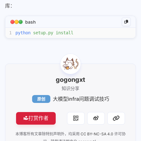
vllm-ascend
库：
准确测试cuda代码执行性能
Function Call和MCP
bash
hisparse
1
python
 setup.py
 install
pd分离最佳配比实验方法
sglang处理function_call
cs336
cs336-01-bpe编码
gogongxt
cs336-02-train
知识分享
cs336-03-性能分析
大模型infra问题调试技巧
原创
python
大模型infra问题调试技巧
打赏作者
使用nsys和torch profiler进行性能分析
本博客所有文章除特别声明外，均采用
CC BY-NC-SA 4.0
许可协
通信操作