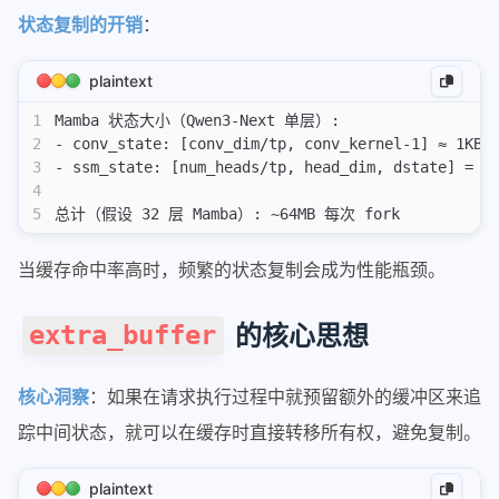
状态复制的开销
：
拉格朗日乘数法
os-elephant
plaintext
操作系统真相还原01
1
Mamba 状态大小（Qwen3-Next 单层）:
2
- conv_state: [conv_dim/tp, conv_kernel-1] ≈ 1KB
操作系统真相还原02
3
- ssm_state: [num_heads/tp, head_dim, dstate] = [
4
other
5
总计（假设 32 层 Mamba）: ~64MB 每次 fork
300行代码写一个协程库
当缓存命中率高时，频繁的状态复制会成为性能瓶颈。
端口扫描
思科vpn连接分流
的核心思想
extra_buffer
下载docker镜像
excel
核心洞察
：如果在请求执行过程中就预留额外的缓冲区来追
jq使用
踪中间状态，就可以在缓存时直接转移所有权，避免复制。
miniconda换目录
other
plaintext