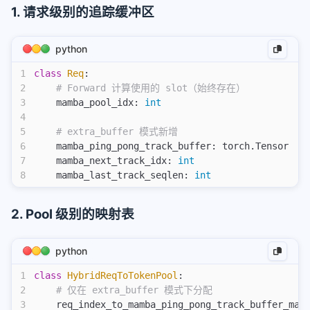
1. 请求级别的追踪缓冲区
主题外挂标签使用
配置公式
python
部署easyimage图床
1
class
 Req
:
网站部署端口
2
    # Forward 计算使用的 slot（始终存在）
3
    mamba_pool_idx: 
int
4
5
    # extra_buffer 模式新增
6
    mamba_ping_pong_track_buffer: torch.Tensor  
#
7
    mamba_next_track_idx: 
int
                  
8
    mamba_last_track_seqlen: 
int
              
2. Pool 级别的映射表
python
1
class
 HybridReqToTokenPool
:
2
    # 仅在 extra_buffer 模式下分配
3
    req_index_to_mamba_ping_pong_track_buffer_map