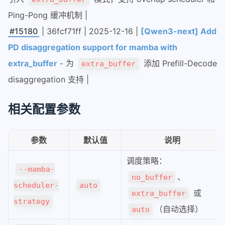
2-qwen3-next支持piecewisegraph
Ping-Pong 缓冲机制 |
quantize
#15180
| 36fcf71ff | 2025-12-16 |
[Qwen3-next] Add
量化-01-综述
PD disaggregation support for mamba with
量化-02-OBQ
extra_buffer
- 为
添加 Prefill-Decode
extra_buffer
量化-03-GPTQ
disaggregation 支持 |
量化-04-SmoothQuant
awq
相关配置参数
sglang
参数
默认值
说明
router
router智能调度和负载优化
调度策略：
--mamba-
sglang在pd分离下的router请求
、
no_buffer
scheduler-
auto
从源码编译安装sgl-kernel
或
extra_buffer
strategy
调试精度dump-tensor
（自动选择）
auto
deepseek_v32部署