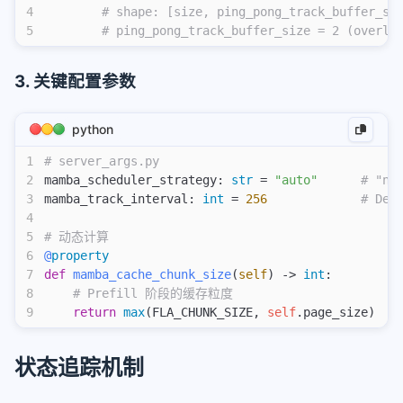
4
        # shape: [size, ping_pong_track_buffer_si
5
        # ping_pong_track_buffer_size = 2 (overl
3. 关键配置参数
python
1
# server_args.py
2
mamba_scheduler_strategy: 
str
 = 
"auto"
      # "no
3
mamba_track_interval: 
int
 = 
256
             # 
4
5
# 动态计算
6
@
property
7
def
 mamba_cache_chunk_size
(
self
) -> 
int
:
8
    # Prefill 阶段的缓存粒度
9
    return
 max
(FLA_CHUNK_SIZE, 
self
.page_size)  
#
状态追踪机制