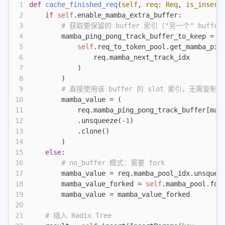
1
def
 cache_finished_req
(
self
,
 req
:
 Req
,
 is_insert
2
    if
 self
.enable_mamba_extra_buffer:
3
        # 获取要保留的 buffer 索引（"另一个" buffer
4
        mamba_ping_pong_track_buffer_to_keep = (
5
            self
.req_to_token_pool.get_mamba_pin
6
                req.mamba_next_track_idx
7
            )
8
        )
9
        # 直接使用该 buffer 的 slot 索引，无需复制！
10
        mamba_value = (
11
            req.mamba_ping_pong_track_buffer[mam
12
            .unsqueeze(-
1
)
13
            .clone()
14
        )
15
    else
:
16
        # no_buffer 模式：需要 fork
17
        mamba_value = req.mamba_pool_idx.unsquee
18
        mamba_value_forked = 
self
.mamba_pool.for
19
        mamba_value = mamba_value_forked
20
21
    # 插入 Radix Tree