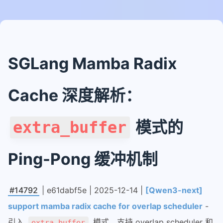
qwen3-next结构和推理代码
qwen3-next线性注意力公式推导
nanosglang
SGLang Mamba Radix
1-从进程和端口开始看架构
2-流式响应架构
Cache 深度解析：
3-router调度请求进行推理
4-sglang中的内存池
模式的
extra_buffer
5-chunked-prefill
6-AWQ量化模型推理
Ping-Pong 缓冲机制
7-AWQ算子
8-多模态模型加载和适配
#14792
| e61dabf5e | 2025-12-14 |
[Qwen3-next]
piecewisegraph
support mamba radix cache for overlap scheduler
-
1-piecewise实现原理
引入
模式，支持 overlap scheduler 和
extra_buffer