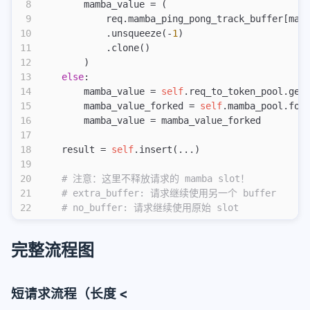
8
        mamba_value = (
9
            req.mamba_ping_pong_track_buffer[mam
10
            .unsqueeze(-
1
)
11
            .clone()
12
        )
13
    else
:
14
        mamba_value = 
self
.req_to_token_pool.get
15
        mamba_value_forked = 
self
.mamba_pool.for
16
        mamba_value = mamba_value_forked
17
18
    result = 
self
.insert(...)
19
20
    # 注意：这里不释放请求的 mamba slot！
21
    # extra_buffer: 请求继续使用另一个 buffer
22
    # no_buffer: 请求继续使用原始 slot
完整流程图
短请求流程（长度 <