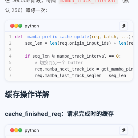
在 Decode 阶段，每隔
（默
mamba_track_interval
认 256）追踪一次：
python
1
def
 _mamba_prefix_cache_update
(
req
,
 batch
,
 ...
):
2
    seq_len = 
len
(req.origin_input_ids) + 
len
(req
3
4
    if
 seq_len % mamba_track_interval == 
0
:
5
        # 切换到另一个 buffer
6
        req.mamba_next_track_idx = get_mamba_ping
7
        req.mamba_last_track_seqlen = seq_len
缓存操作详解
cache_finished_req：请求完成时的缓存
python