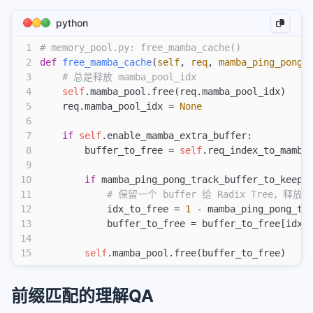
53
   ├─ 节点 [0:1024]: mamba_value = slot C
python
54
   └─ 节点 [0:1200]: mamba_value = slot D (fork 
1
# memory_pool.py: free_mamba_cache()
2
def
 free_mamba_cache
(
self
,
 req
,
 mamba_ping_pong_
3
    # 总是释放 mamba_pool_idx
4
    self
.mamba_pool.free(req.mamba_pool_idx)
5
    req.mamba_pool_idx = 
None
6
7
    if
 self
.enable_mamba_extra_buffer:
8
        buffer_to_free = 
self
.req_index_to_mamba
9
10
        if
 mamba_ping_pong_track_buffer_to_keep 
11
            # 保留一个 buffer 给 Radix Tree，释放
12
            idx_to_free = 
1
 - mamba_ping_pong_tr
13
            buffer_to_free = buffer_to_free[idx_
14
15
        self
.mamba_pool.free(buffer_to_free)
前缀匹配的理解QA