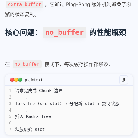
fnos
，它通过 Ping-Pong 缓冲机制避免了频
extra_buffer
繁的状态复制。
nvim
keymaps
核心问题：
的性能瓶颈
no_buffer
plugins
terminal
alacritty
在
模式下，每次缓存操作都涉及：
no_buffer
alacritty windows配置使用
plaintext
kitty
1
请求完成或 Chunk 边界
kitty
2
    ↓
3
fork_from(src_slot) → 分配新 slot + 复制状态
tmux
4
    ↓
tmux
5
插入 Radix Tree
6
    ↓
apple
7
释放原始 slot
math