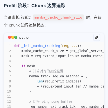
Prefill 阶段：Chunk 边界追踪
当请求长度超过
时，在每
mamba_cache_chunk_size
个 chunk 边界追踪状态：
python
1
def
 _init_mamba_tracking
(
req
,
 ...
):
2
    mamba_cache_chunk_size = get_global_server_a
3
    mask = req.extend_input_len >= mamba_cache_c
4
5
    if
 mask:
6
        # 计算对齐的追踪位置
7
        mamba_track_seqlen_aligned = (
8
            len
(req.prefix_indices)
9
            + (req.extend_input_len // mamba_cac
10
        )
11
12
        # 切换 ping-pong buffer
13
        req.mamba_next_track_idx = get_mamba_pin