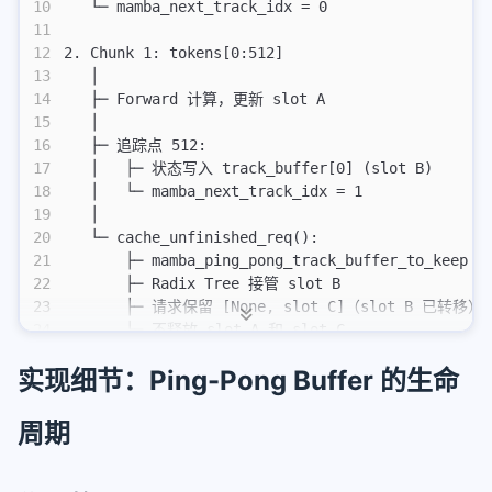
10
   └─ mamba_next_track_idx = 0
11
12
2. Chunk 1: tokens[0:512]
13
   │
14
   ├─ Forward 计算，更新 slot A
15
   │
16
   ├─ 追踪点 512:
17
   │   ├─ 状态写入 track_buffer[0] (slot B)
18
   │   └─ mamba_next_track_idx = 1
19
   │
20
   └─ cache_unfinished_req():
21
       ├─ mamba_ping_pong_track_buffer_to_keep =
22
       ├─ Radix Tree 接管 slot B
23
       ├─ 请求保留 [None, slot C]（slot B 已转移）
24
       └─ 不释放 slot A 和 slot C
25
实现细节：Ping-Pong Buffer 的生命
26
3. Chunk 2: tokens[512:1024]
27
   │
28
   ├─ Forward 计算，更新 slot A
周期
29
   │
30
   ├─ 追踪点 1024:
31
   │   ├─ 状态写入 track_buffer[1] (slot C)