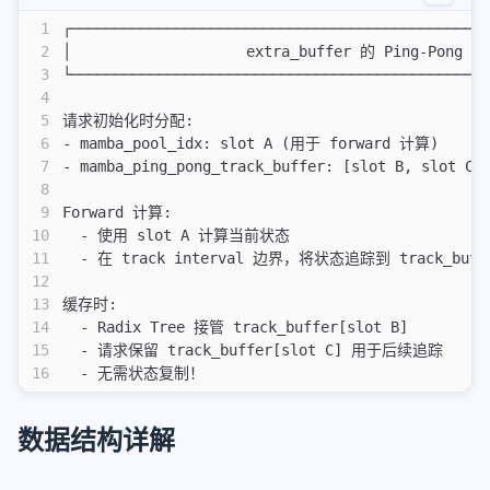
加群
1
┌───────────────────────────────────────────────
2
│                    extra_buffer 的 Ping-Pong 机
tutorials
3
└───────────────────────────────────────────────
4
website
5
请求初始化时分配:
6
- mamba_pool_idx: slot A (用于 forward 计算)
hexo
7
- mamba_ping_pong_track_buffer: [slot B, slo
8
markdown_demo
9
Forward 计算:
10
  - 使用 slot A 计算当前状态
Callouts 功能测试
11
  - 在 track interval 边界，将状态追踪到 track_buffe
三种不同的代码块测试
12
13
缓存时:
encrypt
14
  - Radix Tree 接管 track_buffer[slot B]
test-headings
15
  - 请求保留 track_buffer[slot C] 用于后续追踪
16
  - 无需状态复制！
markdown render preview
mmedia
数据结构详解
test_title
平滑滚动测试