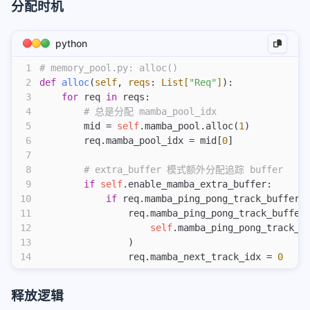
分配时机
32
   │   └─ mamba_next_track_idx = 0
33
   │
34
   └─ cache_unfinished_req():
python
35
       ├─ mamba_ping_pong_track_buffer_to_keep =
1
# memory_pool.py: alloc()
36
       ├─ Radix Tree 接管 slot C
2
def
 alloc
(
self
,
 reqs
:
 List[
"Req"
]
):
37
       └─ 请求保留 [None, None]（两个 buffer 都已
3
    for
 req 
in
 reqs:
38
4
        # 总是分配 mamba_pool_idx
39
4. Chunk 3: tokens[1024:1200]
5
        mid = 
self
.mamba_pool.alloc(
1
)
40
   │
6
        req.mamba_pool_idx = mid[
0
]
41
   ├─ Forward 计算，更新 slot A
7
42
   ├─ 没有新的追踪点
8
        # extra_buffer 模式额外分配追踪 buffer
43
   │
9
        if
 self
.enable_mamba_extra_buffer:
44
   └─ cache_finished_req():
10
            if
 req.mamba_ping_pong_track_buffer 
45
       ├─ mamba_ping_pong_track_buffer_to_keep
11
                req.mamba_ping_pong_track_buffer
46
       ├─ 但 track_buffer[1] 已经是 None（已转移）
12
                    self
.mamba_ping_pong_track_b
47
       ├─ 使用 slot A 的状态（需要 fork）
13
                )
48
       └─ 释放所有剩余 slot
14
                req.mamba_next_track_idx = 
0
49
50
5. Radix Tree 最终状态
51
   │
释放逻辑
52
   ├─ 节点 [0:512]: mamba_value = slot B