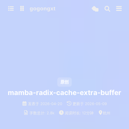
gogongxt
图床
tools
网站
git
聊天
b站视频封面图
note
icon
awesome-font
ai
gif
emoji-font
大模型
原创
models
mamba-radix-cache-extra-buffer
qwen3
发表于
2026-04-20
更新于
2026-05-09
mamba-radix-cache-extra-buffer
字数总计:
2.8k
阅读时长:
12分钟
杭州
mamba-radix-cache-no-buffer
mamba-radix-cache-overview