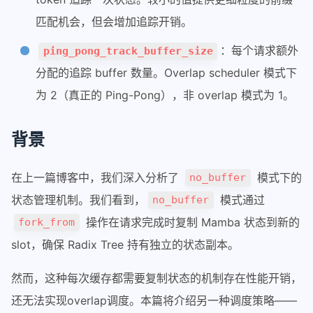
uvicorn/fastapi/flash/asyncio区别
匹配机会，但会增加追踪开销。
显卡性能对比
：每个请求额外
ping_pong_track_buffer_size
coredump调试cuda kernel
分配的追踪 buffer 数量。Overlap scheduler 模式下
n卡驱动关系
为 2（真正的 Ping-Pong），非 overlap 模式为 1。
env
git
背景
git
git-commit-merge-guide
在上一篇博客中，我们深入分析了
模式下的
no_buffer
git-fixup-autosquash-tutorial
状态管理机制。我们看到，
模式通过
no_buffer
操作在请求完成时复制 Mamba 状态到新的
fork_from
linux
slot，确保 Radix Tree 持有独立的状态副本。
linux
sudo环境变量
然而，这种每次缓存都需要复制状态的机制存在性能开销，
nas
还无法实现overlap调度。本篇将介绍另一种调度策略——