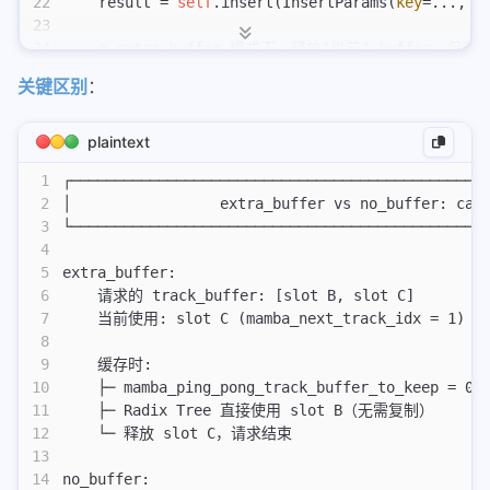
22
    result = 
self
.insert(InsertParams(
key
=..., 
v
23
24
    # extra_buffer 模式下，释放"当前" buffer，保留"
25
    self
.req_to_token_pool.free_mamba_cache(
关键区别
：
26
        req,
27
        mamba_ping_pong_track_buffer_to_keep
=mam
28
    )
plaintext
1
┌───────────────────────────────────────────────
2
│                 extra_buffer vs no_buffer: cac
3
└───────────────────────────────────────────────
4
5
extra_buffer:
6
    请求的 track_buffer: [slot B, slot C]
7
    当前使用: slot C (mamba_next_track_idx = 1)
8
9
    缓存时:
10
    ├─ mamba_ping_pong_track_buffer_to_keep = 0 
11
    ├─ Radix Tree 直接使用 slot B（无需复制）
12
    └─ 释放 slot C，请求结束
13
14
no_buffer: