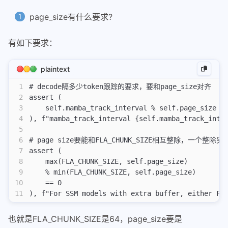
page_size有什么要求?
有如下要求：
plaintext
1
# decode隔多少token跟踪的要求，要和page_size对齐
2
assert (
3
    self.mamba_track_interval % self.page_size =
4
), f"mamba_track_interval {self.mamba_track_inte
5
6
# page size要能和FLA_CHUNK_SIZE相互整除，一个整除
7
assert (
8
    max(FLA_CHUNK_SIZE, self.page_size)
9
    % min(FLA_CHUNK_SIZE, self.page_size)
10
    == 0
11
), f"For SSM models with extra buffer, either FL
也就是FLA_CHUNK_SIZE是64，page_size要是