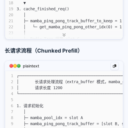
18
   ▼
19
3. cache_finished_req()
20
   │
21
   ├─ mamba_ping_pong_track_buffer_to_keep = 1 (
22
   │   └─ get_mamba_ping_pong_other_idx(0) = 1
23
   │
24
   ├─ Radix Tree 接管 slot C
25
   │   └─ insert(mamba_value=slot C)
长请求流程（Chunked Prefill）
26
   │
27
   ├─ free_mamba_cache():
28
   │   ├─ 释放 slot A (mamba_pool_idx)
plaintext
29
   │   └─ 释放 slot B (track_buffer[0])
30
   │   └─ 保留 slot C (已在 Radix Tree)
1
┌───────────────────────────────────────────────
31
   │
2
│       长请求处理流程（extra_buffer 模式，mamba_cach
32
   ▼
3
│       请求长度 1200                             
33
4. 后续请求匹配
4
└───────────────────────────────────────────────
34
   │
5
35
   └─ 找到 slot C → COW 复制到新请求空间
6
1. 请求初始化
7
   │
8
   ├─ mamba_pool_idx = slot A
9
   ├─ mamba_ping_pong_track_buffer = [slot B, sl