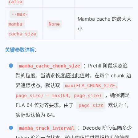
vllm-ascend
ratio
准确测试cuda代码执行性能
--max-
Mamba cache 的最大大
Function Call和MCP
mamba-
None
小
hisparse
cache-size
pd分离最佳配比实验方法
sglang处理function_call
关键参数详解
：
cs336
：Prefill 阶段状态追
mamba_cache_chunk_size
cs336-01-bpe编码
踪的粒度。当请求长度超过此值时，在每个 chunk 边
cs336-02-train
界追踪状态。默认取
max(FLA_CHUNK_SIZE,
cs336-03-性能分析
，确保满足
page_size) = max(64, page_size)
python
FLA 64 位对齐要求。由于
默认为 1，
page_size
大模型infra问题调试技巧
实际默认值为 64。
使用nsys和torch profiler进行性能分析
：Decode 阶段每隔多少
mamba_track_interval
通信操作
token 追踪一次状态。较小的值提供更细粒度的前缀