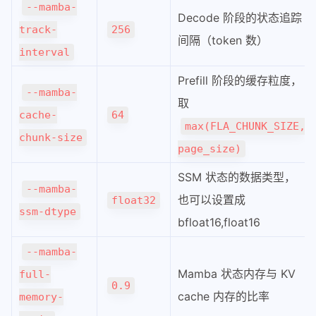
--mamba-
Decode 阶段的状态追踪
eagle参数配置
track-
256
间隔（token 数）
sglang中的mlp
interval
qwen3next-all
Prefill 阶段的缓存粒度，
Retract机制
--mamba-
取
scheduler调度
cache-
64
max(FLA_CHUNK_SIZE,
sglang-attention
chunk-size
page_size)
sglang-overlap
sglang投机采样mtp
SSM 状态的数据类型，
--mamba-
tbo-sbo
也可以设置成
float32
ssm-dtype
tool-call-parser
bfloat16,float16
speculative
--mamba-
投机采样
Mamba 状态内存与 KV
full-
0.9
vllm-ascend
cache 内存的比率
memory-