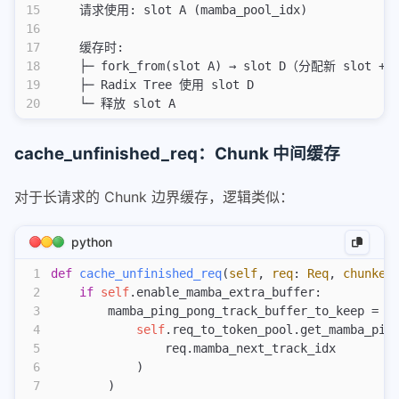
15
    请求使用: slot A (mamba_pool_idx)
16
17
    缓存时:
18
    ├─ fork_from(slot A) → slot D（分配新 slot 
19
    ├─ Radix Tree 使用 slot D
20
    └─ 释放 slot A
cache_unfinished_req：Chunk 中间缓存
对于长请求的 Chunk 边界缓存，逻辑类似：
python
1
def
 cache_unfinished_req
(
self
,
 req
:
 Req
,
 chunked
2
    if
 self
.enable_mamba_extra_buffer:
3
        mamba_ping_pong_track_buffer_to_keep = (
4
            self
.req_to_token_pool.get_mamba_pin
5
                req.mamba_next_track_idx
6
            )
7
        )