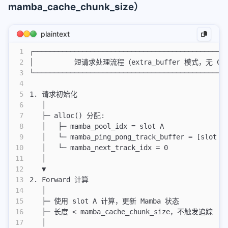
mamba_cache_chunk_size）
plaintext
1
┌───────────────────────────────────────────────
2
│          短请求处理流程（extra_buffer 模式，无 Chun
3
└───────────────────────────────────────────────
4
5
1. 请求初始化
6
   │
7
   ├─ alloc() 分配:
8
   │   ├─ mamba_pool_idx = slot A
9
   │   └─ mamba_ping_pong_track_buffer = [slot B
10
   │   └─ mamba_next_track_idx = 0
11
   │
12
   ▼
13
2. Forward 计算
14
   │
15
   ├─ 使用 slot A 计算，更新 Mamba 状态
16
   ├─ 长度 < mamba_cache_chunk_size，不触发追踪
17
   │