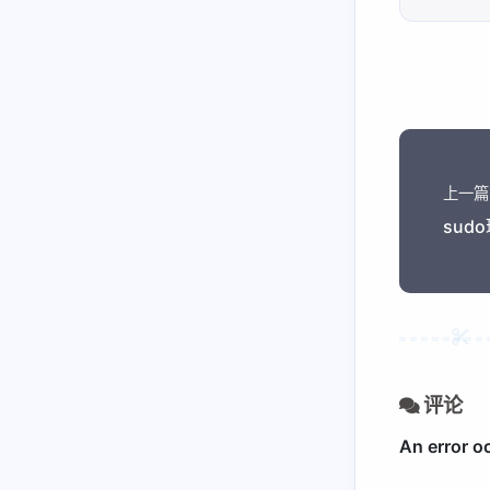
fnos
nvim
keymaps
plugins
terminal
上一篇
alacritty
sud
alacritty windows配置使用
kitty
kitty
tmux
评论
tmux
apple
math