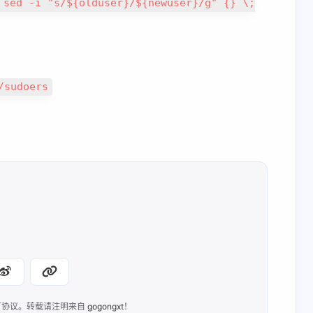
 sed -i "s/${olduser}/${newuser}/g" {} \;
/sudoers
协议。转载请注明来自
gogongxt
！