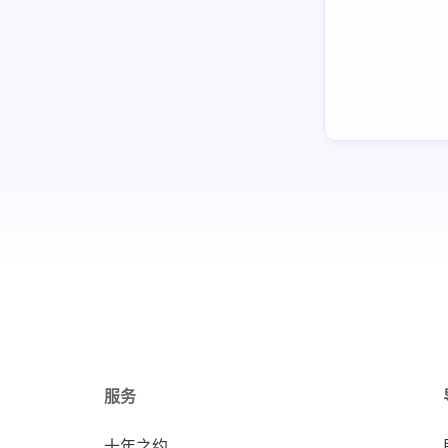
拉格朗日乘数法
os-elephant
操作系统真相还原01
操作系统真相还原02
other
300行代码写一个协程库
端口扫描
思科vpn连接分流
下载docker镜像
excel
jq使用
服务
miniconda换目录
other
十年之约