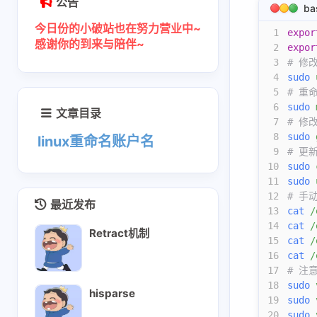
公告
2-qwen3-next支持piecewisegraph
ba
今日份的小破站也在努力营业中~
quantize
1
expor
感谢你的到来与陪伴~
2
expor
量化-01-综述
3
# 修
4
sudo
 
量化-02-OBQ
5
# 重
量化-03-GPTQ
6
sudo
 
文章目录
量化-04-SmoothQuant
7
# 修
8
sudo
 
linux重命名账户名
awq
9
# 更
10
sudo
 
sglang
11
sudo
 
12
# 手
router
最近发布
13
cat
 /
router智能调度和负载优化
14
cat
 /
Retract机制
15
cat
 /
sglang在pd分离下的router请求
16
cat
 /
从源码编译安装sgl-kernel
17
# 注
18
sudo
 
调试精度dump-tensor
hisparse
19
sudo
 
deepseek_v32部署
20
sudo
 