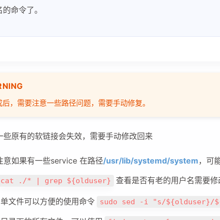
名的命令了。
NING
成后，需要注意一些路径问题，需要手动修复。
七月 2026
六月 2026
4
1
篇
篇
一些原有的软链接会失效，需要手动修改回来
三月 2026
二月 2026
意如果有一些service 在路径
/usr/lib/systemd/system
，可
2
2
篇
篇
查看是否有老的用户名需要修
cat ./* | grep ${olduser}
单文件可以方便的使用命令
sudo sed -i "s/${olduser}/$