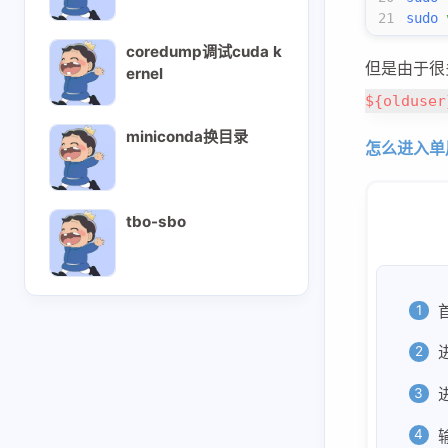
21
sudo
 
eagle参数配置
coredump调试cuda k
sglang中的mlp
但是由于很
ernel
qwen3next-all
${olduser
Retract机制
miniconda换目录
怎么进入单用
scheduler调度
sglang-attention
sglang-overlap
tbo-sbo
sglang投机采样mtp
tbo-sbo
互动
tool-call-parser
最新评论
speculative
进
正在加载中...
投机采样
vllm-ascend