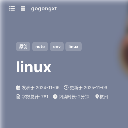
gogongxt
图床
tools
网站
git
聊天
b站视频封面图
原创
note
env
linux
note
icon
awesome-font
linux
ai
gif
emoji-font
大模型
发表于
2024-11-06
更新于
2025-11-09
models
字数总计:
781
阅读时长:
2分钟
杭州
qwen3
mamba-radix-cache-extra-buffer
mamba-radix-cache-no-buffer
mamba-radix-cache-overview