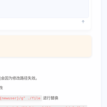
五月 2026
四月 2026
4
14
篇
篇
一月 2026
十二月 2025
能会因为修改路径失效。
15
13
篇
篇
改
进行替换
{newuser}/g" ./file