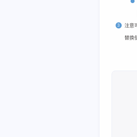
uvicorn/fastapi/flash/asyncio区别
显卡性能对比
coredump调试cuda kernel
注意
n卡驱动关系
替换
env
git
git
git-commit-merge-guide
git-fixup-autosquash-tutorial
linux
linux
sudo环境变量
nas