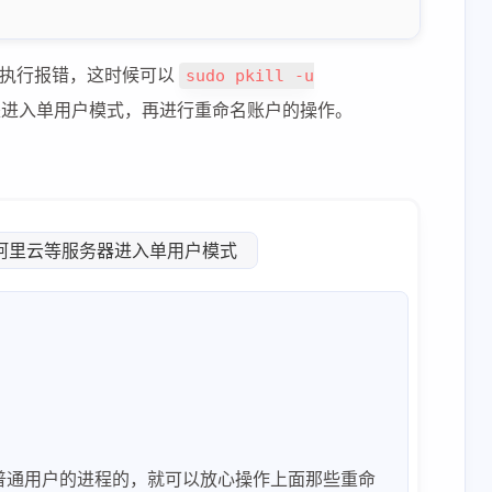
会执行报错，这时候可以
sudo pkill -u
是进入单用户模式，再进行重命名账户的操作。
阿里云等服务器进入单用户模式
2
1
1
dels
passwd2
passwd_test
2
1
8
inal
website
大模型
任何普通用户的进程的，就可以放心操作上面那些重命