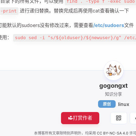
目录下的所有文件，可以使用
find . -type f -exec sudo
进行递归替换。替换完成后再使用cat查看确认一下
-print
可能默认的sudoers没有修改过来，需要查看
/etc/sudoers
文件
使用：
sudo sed -i "s/${olduser}/${newuser}/g" /etc
gogongxt
知识分享
linux
原创
打赏作者
本博客所有文章除特别声明外，均采用
CC BY-NC-SA 4.0
许可