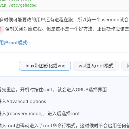
vim
 /etc/gshadow
多时候可能要改的用户还有进程在跑，所以第一个usermod就
强制关闭对应进程。但是这不是一个好方法，正确操作应该
}
户root模式:
linux带图形化或vnc
wsl进入root模式
兴趣点
寻找你感兴趣的领域
首先重启，开机时按住shift，就会进入GRUB选择界面
入Advanced options
1
1
9
docker
hexo
markdown
mo
进入(recovery mode)，进入后选择root
2
1
14
python
router
sglang
term
输入root密码就进入了root命令行模式，这时候时不会启用