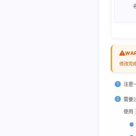
vllm-ascend
准确测试cuda代码执行性能
Function Call和MCP
hisparse
pd分离最佳配比实验方法
sglang处理function_call
WAR
cs336
修改完
cs336-01-bpe编码
cs336-02-train
注意
cs336-03-性能分析
需要注
python
使用
大模型infra问题调试技巧
使用nsys和torch profiler进行性能分析
通信操作