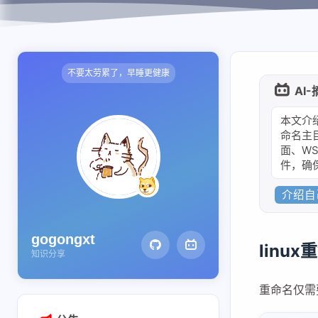
qwen3-next结构和推理代码
qwen3-next线性注意力公式推导
nanosglang
不要太劳累了，早睡更健康
AI
1-从进程和端口开始看架构
2-流式响应架构
本文介
命名主
3-router调度请求进行推理
面、W
4-sglang中的内存池
件，确
5-chunked-prefill
介绍自己
6-AWQ量化模型推理
7-AWQ算子
gogongxt
linu
8-多模态模型加载和适配
知识分享
piecewisegraph
重命名仅需
1-piecewise实现原理