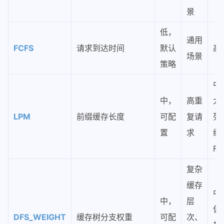
景
低，
通用
FCFS
请求到达时间
默认
高
场景
策略
中
中，
高重
大
LPM
前缀缓存长度
可配
复请
列
置
求
级
FC
复杂
缓存
中
中，
层
偏
DFS_WEIGHT
缓存树分支权重
可配
次、