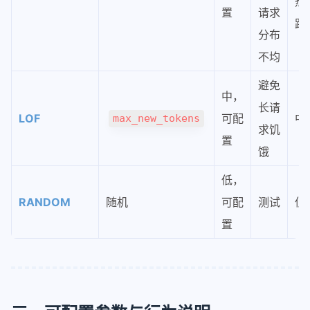
热
置
请求
路
分布
不均
避免
中，
长请
LOF
可配
中
max_new_tokens
求饥
置
饿
低，
RANDOM
随机
可配
测试
低
置