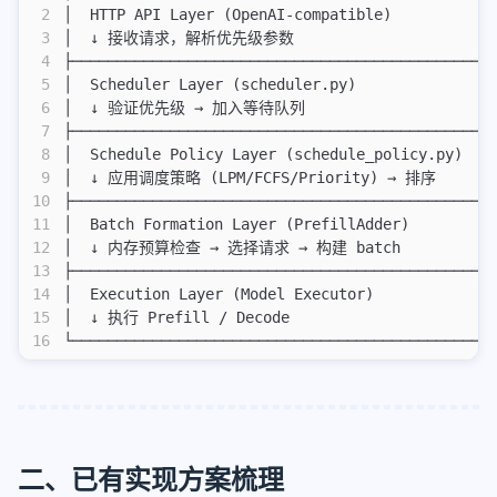
vllm-ascend
2
│  HTTP API Layer (OpenAI-compatible)           
3
│  ↓ 接收请求，解析优先级参数                        
准确测试cuda代码执行性能
4
├───────────────────────────────────────────────
Function Call和MCP
5
│  Scheduler Layer (scheduler.py)               
hisparse
6
│  ↓ 验证优先级 → 加入等待队列                      
7
├───────────────────────────────────────────────
pd分离最佳配比实验方法
8
│  Schedule Policy Layer (schedule_policy.py)   
sglang处理function_call
9
│  ↓ 应用调度策略 (LPM/FCFS/Priority) → 排序       
10
├───────────────────────────────────────────────
cs336
11
│  Batch Formation Layer (PrefillAdder)         
12
│  ↓ 内存预算检查 → 选择请求 → 构建 batch            
cs336-01-bpe编码
13
├───────────────────────────────────────────────
cs336-02-train
14
│  Execution Layer (Model Executor)             
15
│  ↓ 执行 Prefill / Decode                       
cs336-03-性能分析
16
└───────────────────────────────────────────────
python
大模型infra问题调试技巧
使用nsys和torch profiler进行性能分析
二、已有实现方案梳理
通信操作