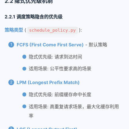
2.2 隐式优先级机制
加群
2.2.1 调度策略隐含的优先级
tutorials
website
策略类型
(
):
schedule_policy.py
hexo
FCFS (First Come First Serve)
- 默认策略
markdown_demo
隐式优先级: 请求到达时间
Callouts 功能测试
适用场景: 公平性要求高的场景
三种不同的代码块测试
encrypt
LPM (Longest Prefix Match)
test-headings
隐式优先级: 前缀缓存命中长度
markdown render preview
适用场景: 高重复请求场景，最大化缓存利用
mmedia
率
test_title
平滑滚动测试