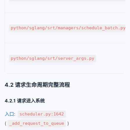
python/sglang/srt/managers/schedule_batch.py
python/sglang/srt/server_args.py
4.2 请求生命周期完整流程
4.2.1 请求进入系统
入口
:
scheduler.py:1642
(
)
_add_request_to_queue