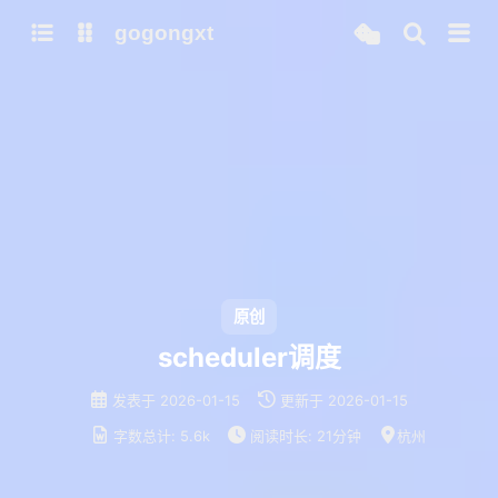
gogongxt
图床
tools
网站
git
聊天
b站视频封面图
note
icon
awesome-font
ai
gif
emoji-font
大模型
原创
models
scheduler调度
qwen3
发表于
2026-01-15
更新于
2026-01-15
mamba-radix-cache-extra-buffer
字数总计:
5.6k
阅读时长:
21分钟
杭州
mamba-radix-cache-no-buffer
mamba-radix-cache-overview