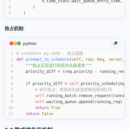
7
            x.time_stats.wait_queue_entry_time,  
8
        )
拉格朗日乘数法
9
    )
os-elephant
抢占机制:
操作系统真相还原01
操作系统真相还原02
python
other
1
# scheduler.py:1668 - 抢占调度
2
def
 preempt_to_schedule
(
self
,
 req
:
 Req
,
 server_a
300行代码写一个协程库
3
    """抢占正在运行的低优先级请求"""
端口扫描
4
    priority_diff = (req.priority - running_req.
5
思科vpn连接分流
6
    if
 priority_diff > 
self
.priority_scheduling_
下载docker镜像
7
        # 执行抢占：将低优先级请求移回等待队列
8
        self
.running_batch.remove_request(runnin
excel
9
        self
.waiting_queue.append(running_req)
jq使用
10
        return
 True
miniconda换目录
11
    return
 False
other