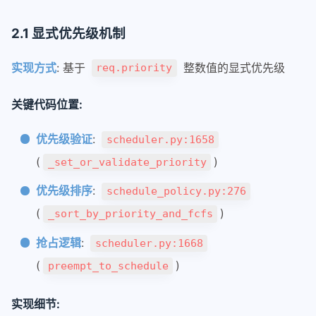
uvicorn/fastapi/flash/asyncio区别
显卡性能对比
2.1 显式优先级机制
coredump调试cuda kernel
实现方式
: 基于
整数值的显式优先级
req.priority
n卡驱动关系
env
关键代码位置:
git
优先级验证
:
scheduler.py:1658
git
(
)
_set_or_validate_priority
git-commit-merge-guide
优先级排序
:
schedule_policy.py:276
git-fixup-autosquash-tutorial
(
)
_sort_by_priority_and_fcfs
linux
抢占逻辑
:
scheduler.py:1668
linux
(
)
preempt_to_schedule
sudo环境变量
nas
实现细节: