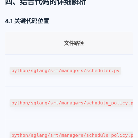
四、结合代码的详细解析
4.1 关键代码位置
文件路径
python/sglang/srt/managers/scheduler.py
python/sglang/srt/managers/schedule_policy.py
python/sglang/srt/managers/schedule_policy.py