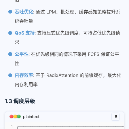
eagle参数配置
吞吐优化
: 通过 LPM、批处理、缓存感知策略提升系
sglang中的mlp
统吞吐量
qwen3next-all
QoS 支持
: 支持显式优先级调度，可抢占低优先级请
Retract机制
求
scheduler调度
sglang-attention
公平性
: 在优先级相同的情况下采用 FCFS 保证公平
sglang-overlap
性
sglang投机采样mtp
内存效率
: 基于 RadixAttention 的前缀缓存，最大化
tbo-sbo
内存利用率
tool-call-parser
speculative
1.3 调度层级
投机采样
plaintext
vllm-ascend
1
┌───────────────────────────────────────────────