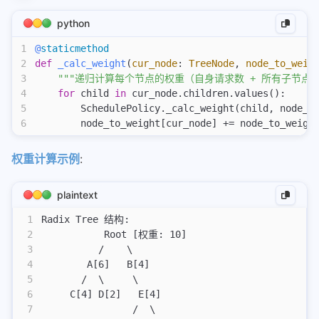
python
1
@
staticmethod
2
def
 _calc_weight
(
cur_node
:
 TreeNode
,
 node_to_weig
3
    """递归计算每个节点的权重（自身请求数 + 所有子节点的
4
    for
 child 
in
 cur_node.children.values():
5
        SchedulePolicy._calc_weight(child, node_t
6
        node_to_weight[cur_node] += node_to_weigh
权重计算示例
:
plaintext
1
Radix Tree 结构:
2
           Root [权重: 10]
3
          /    \
4
        A[6]   B[4]
5
       /  \     \
6
     C[4] D[2]   E[4]
7
                /  \