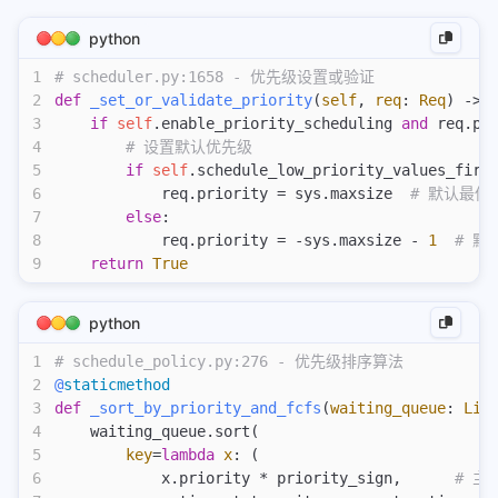
fnos
python
nvim
1
# scheduler.py:1658 - 优先级设置或验证
keymaps
2
def
 _set_or_validate_priority
(
self
,
 req
:
 Req
) -> 
3
    if
 self
.enable_priority_scheduling 
and
 req.pr
plugins
4
        # 设置默认优先级
terminal
5
        if
 self
.schedule_low_priority_values_firs
6
            req.priority = sys.maxsize  
# 默认最低
alacritty
7
        else
:
8
            req.priority = -sys.maxsize - 
1
  # 
alacritty windows配置使用
9
    return
 True
kitty
python
kitty
1
# schedule_policy.py:276 - 优先级排序算法
tmux
2
@
staticmethod
3
def
 _sort_by_priority_and_fcfs
(
waiting_queue
:
 Lis
tmux
4
    waiting_queue.sort(
apple
5
        key
=
lambda
 x
: (
6
            x.priority * priority_sign,      
# 主
math