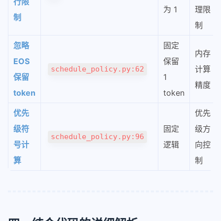
行限
为 1
理限
制
制
忽略
固定
内存
EOS
保留
计算
schedule_policy.py:62
保留
1
精度
token
token
优先
优先
级符
固定
级方
schedule_policy.py:96
号计
逻辑
向控
算
制