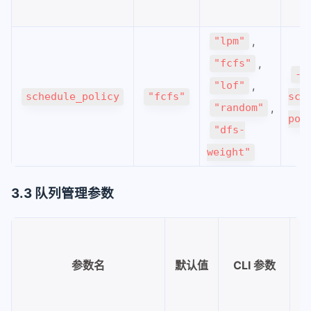
,
"lpm"
,
"fcfs"
--
,
"lof"
schedule_policy
"fcfs"
sch
,
"random"
pol
"dfs-
weight"
3.3 队列管理参数
参数名
默认值
CLI 参数