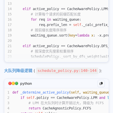
13
14
    elif
 active_policy == CacheAwarePolicy.LPM:
15
        # 计算每个请求的前缀匹配长度
16
        for
 req 
in
 waiting_queue:
17
            req.prefix_len = 
self
._calc_prefix_m
18
        # 按前缀长度降序排序
19
        waiting_queue.sort(
key
=
lambda
 x
: -x.pref
20
21
    elif
 active_policy == CacheAwarePolicy.DFS_W
22
        # 按深度优先搜索权重排序
23
        SchedulePolicy._sort_by_dfs_weight(waiti
24
25
    elif
 active_policy == CacheAgnosticPolicy.LO
大队列降级逻辑
(
):
schedule_policy.py:140-144
26
        # 按 max_new_tokens 降序排序
27
        waiting_queue.sort(
key
=
lambda
 x
: -x.max_
28
python
29
    elif
 active_policy == CacheAgnosticPolicy.RA
1
def
 _determine_active_policy
(
self
,
 waiting_queue
:
30
        # 随机打乱
2
    if
 self
.policy == CacheAwarePolicy.LPM 
and
 le
31
        random.shuffle(waiting_queue)
3
        # LPM 在大队列时计算开销过大，降级为 FCFS
32
4
        return
 CacheAgnosticPolicy.FCFS
33
    return
 True