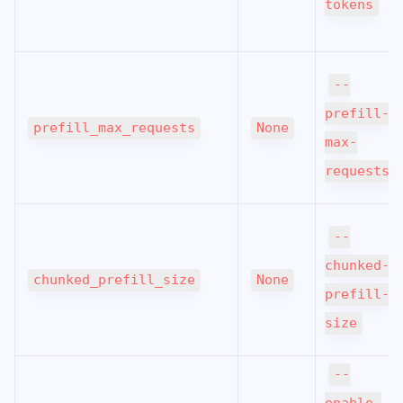
tokens
--
prefill-
prefill_max_requests
None
max-
requests
--
chunked-
chunked_prefill_size
None
prefill-
size
--