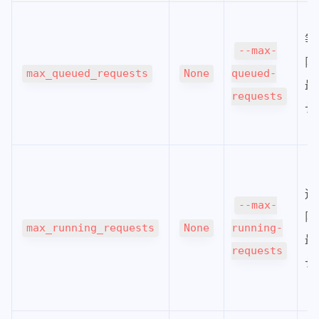
等
--max-
队
max_queued_requests
None
queued-
最
requests
长
运
--max-
队
max_running_requests
None
running-
最
requests
长