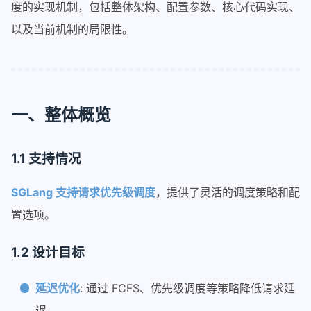
2-qwen3-next支持piecewisegraph
度的实现机制，包括整体架构、配置参数、核心代码实现、
以及当前机制的局限性。
quantize
量化-01-综述
量化-02-OBQ
量化-03-GPTQ
一、整体概览
量化-04-SmoothQuant
awq
1.1 支持情况
sglang
SGLang 支持请求优先级调度
，提供了灵活的调度策略和配
router
置选项。
router智能调度和负载优化
sglang在pd分离下的router请求
1.2 设计目标
从源码编译安装sgl-kernel
调试精度dump-tensor
延迟优化
: 通过 FCFS、优先级调度等策略降低请求延
deepseek_v32部署
迟