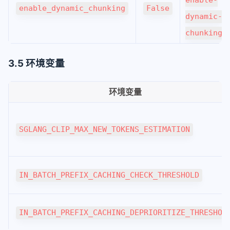
enable-
enable_dynamic_chunking
False
dynamic-
chunking
3.5 环境变量
环境变量
SGLANG_CLIP_MAX_NEW_TOKENS_ESTIMATION
IN_BATCH_PREFIX_CACHING_CHECK_THRESHOLD
IN_BATCH_PREFIX_CACHING_DEPRIORITIZE_THRESHOL