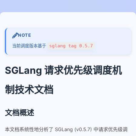
qwen3-next结构和推理代码
qwen3-next线性注意力公式推导
nanosglang
NOTE
1-从进程和端口开始看架构
当前调度版本基于
sglang tag 0.5.7
2-流式响应架构
3-router调度请求进行推理
SGLang 请求优先级调度机
4-sglang中的内存池
5-chunked-prefill
制技术文档
6-AWQ量化模型推理
7-AWQ算子
8-多模态模型加载和适配
文档概述
piecewisegraph
1-piecewise实现原理
本文档系统性地分析了 SGLang (v0.5.7) 中请求优先级调