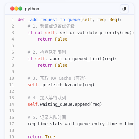
python
1
def
 _add_request_to_queue
(
self
,
 req
:
 Req
):
2
    # 1. 验证或设置优先级
3
    if
 not
 self
._set_or_validate_priority(req):
4
        return
 False
5
6
    # 2. 检查队列限制
7
    if
 self
._abort_on_queued_limit(req):
8
        return
 False
9
10
    # 3. 预取 KV Cache（可选）
11
    self
._prefetch_kvcache(req)
12
13
    # 4. 加入等待队列
14
    self
.waiting_queue.append(req)
15
16
    # 5. 记录入队时间
17
    req.time_stats.wait_queue_entry_time = time.
18
19
    return
 True