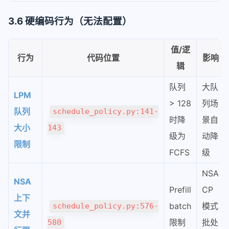
3.6 硬编码行为（无法配置）
值/逻
行为
代码位置
影响
辑
队列
大队
LPM
> 128
列场
队列
schedule_policy.py:141-
时降
景自
大小
143
级为
动降
限制
FCFS
级
NSA
NSA
Prefill
CP
上下
batch
模式
schedule_policy.py:576-
文并
限制
批处
580