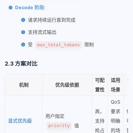
Decode 阶段
:
请求持续运行直到完成
支持流式输出
受
限制
max_total_tokens
2.3 方案对比
可配
适用
公
机制
优先级依据
置性
场景
QoS
高，
要求
低
用户指定
显式优先级
支持
明确
可
值
priority
抢占
的场
饥