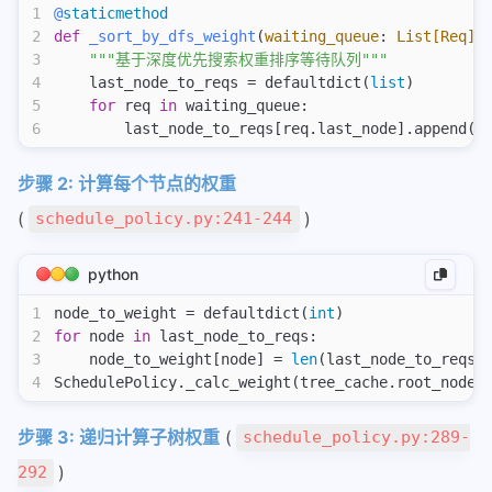
1
@
staticmethod
2
def
 _sort_by_dfs_weight
(
waiting_queue
:
 List[Req]
,
3
    """基于深度优先搜索权重排序等待队列"""
4
    last_node_to_reqs = defaultdict(
list
)
5
    for
 req 
in
 waiting_queue:
6
        last_node_to_reqs[req.last_node].append(r
步骤 2: 计算每个节点的权重
(
)
schedule_policy.py:241-244
python
1
node_to_weight = defaultdict(
int
)
2
for
 node 
in
 last_node_to_reqs:
3
    node_to_weight[node] = 
len
(last_node_to_reqs[
4
SchedulePolicy._calc_weight(tree_cache.root_node,
步骤 3: 递归计算子树权重
(
schedule_policy.py:289-
)
292