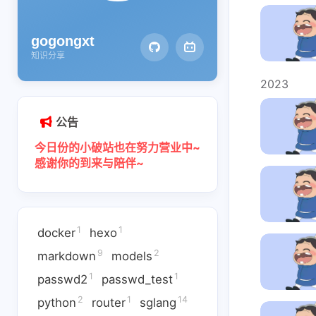
gogongxt
知识分享
2023
公告
今日份的小破站也在努力营业中~
感谢你的到来与陪伴~
1
1
docker
hexo
互动
互动
9
2
markdown
models
最新评论
最新评论
1
1
passwd2
passwd_test
正在加载中...
正在加载中...
2
1
14
python
router
sglang