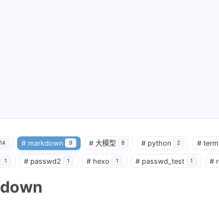
#
markdown
#
大模型
#
python
#
term
14
9
8
2
#
passwd2
#
hexo
#
passwd_test
#
1
1
1
1
kdown