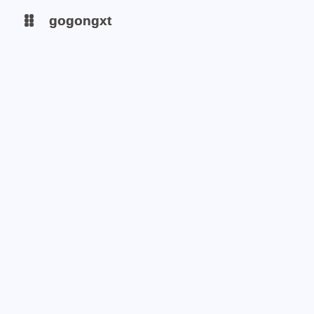
gogongxt
gogongxt
图床
图床
tools
tools
git
git
聊天
聊天
icon
icon
awesome-font
awesome-font
gif
gif
emoji-font
emoji-font