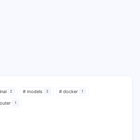
inal
#
models
#
docker
2
2
1
router
1