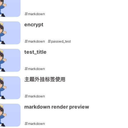
2
2
1
1
14
14
python
python
router
router
sglang
sglang
term
term
markdown
2023-01-29
encrypt
markdown
passwd_test
2023-01-25
test_title
markdown
2023-01-25
主题外挂标签使用
七月 2026
七月 2026
六月 2026
六月 2026
4
4
1
1
篇
篇
篇
篇
markdown
2023-01-23
三月 2026
三月 2026
二月 2026
二月 2026
markdown render preview
2
2
2
2
篇
篇
篇
篇
markdown