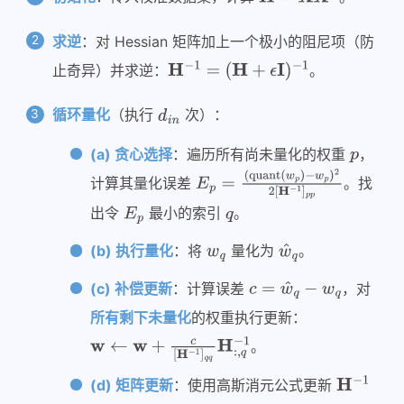
求逆
：对 Hessian 矩阵加上一个极小的阻尼项（防
止奇异）并求逆：
。
循环量化
（执行
次）：
(a) 贪心选择
：遍历所有尚未量化的权重
，
计算其量化误差
。找
出令
最小的索引
。
(b) 执行量化
：将
量化为
。
(c) 补偿更新
：计算误差
，对
所有剩下未量化
的权重执行更新：
。
(d) 矩阵更新
：使用高斯消元公式更新