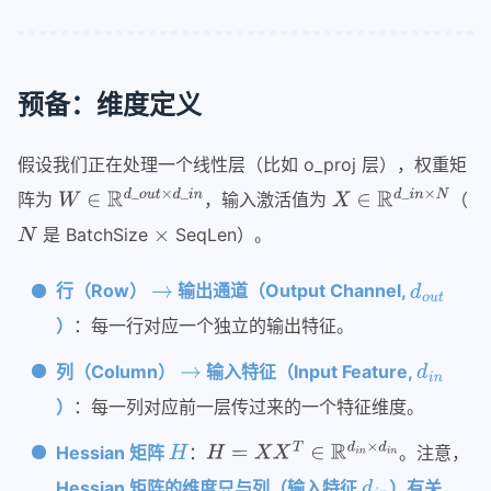
eagle参数配置
sglang中的mlp
qwen3next-all
预备：维度定义
Retract机制
假设我们正在处理一个线性层（比如 o_proj 层），权重矩
scheduler调度
sglang-attention
阵为
，输入激活值为
（
sglang-overlap
是 BatchSize
SeqLen）。
sglang投机采样mtp
行（Row）
输出通道（Output Channel,
tbo-sbo
）
：每一行对应一个独立的输出特征。
tool-call-parser
列（Column）
输入特征（Input Feature,
speculative
）
：每一列对应前一层传过来的一个特征维度。
投机采样
Hessian 矩阵
：
。注意，
vllm-ascend
Hessian 矩阵的维度只与列（输入特征
）有关
，